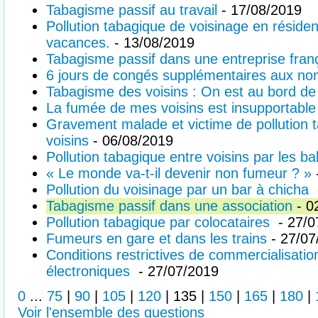
Tabagisme passif au travail
- 17/08/2019
Pollution tabagique de voisinage en réside
vacances.
- 13/08/2019
Tabagisme passif dans une entreprise fran
6 jours de congés supplémentaires aux no
Tabagisme des voisins : On est au bord de
La fumée de mes voisins est insupportable
Gravement malade et victime de pollution 
voisins
- 06/08/2019
Pollution tabagique entre voisins par les ba
« Le monde va-t-il devenir non fumeur ? »
Pollution du voisinage par un bar à chicha
Tabagisme passif dans une association
- 0
Pollution tabagique par colocataires
- 27/0
Fumeurs en gare et dans les trains
- 27/07
Conditions restrictives de commercialisatio
électroniques
- 27/07/2019
0
...
75
|
90
|
105
|
120
|
135
|
150
|
165
|
180
|
Voir l'ensemble des questions