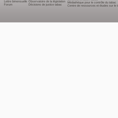
Lettre bimensuelle
Observatoire de la législation
Médiathèque pour le contrôle du tabac
Forum
Décisions de justice tabac
Centre de ressources et études sur le 