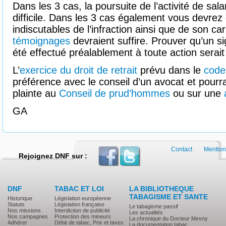
Dans les 3 cas, la poursuite de l’activité de sa
difficile. Dans les 3 cas également vous devrez
indiscutables de l’infraction ainsi que de son car
témoignages
devraient suffire. Prouver qu’un si
été effectué préalablement à toute action serait
L’
exercice du droit de retrait
prévu dans le
code 
préférence avec le conseil d’un avocat et pour
plainte au
Conseil de prud’hommes
ou sur une
GA
Contact
Mention
Rejoignez DNF sur :
DNF
TABAC ET LOI
LA BIBLIOTHEQUE
TABAGISME ET SANTE
Historique
Législation européenne
Statuts
Législation française
Le tabagisme passif
Nos missions
Interdiction de publicité
Les actualités
Nos campagnes
Protection des mineurs
La chronique du Docteur Mesny
Adhérer
Débit de tabac, Prix et taxes
La documentation tabac