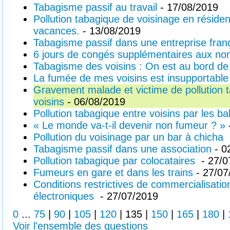
Tabagisme passif au travail
- 17/08/2019
Pollution tabagique de voisinage en réside
vacances.
- 13/08/2019
Tabagisme passif dans une entreprise fran
6 jours de congés supplémentaires aux no
Tabagisme des voisins : On est au bord de
La fumée de mes voisins est insupportable
Gravement malade et victime de pollution 
voisins
- 06/08/2019
Pollution tabagique entre voisins par les ba
« Le monde va-t-il devenir non fumeur ? »
Pollution du voisinage par un bar à chicha
Tabagisme passif dans une association
- 0
Pollution tabagique par colocataires
- 27/0
Fumeurs en gare et dans les trains
- 27/07
Conditions restrictives de commercialisatio
électroniques
- 27/07/2019
0
...
75
|
90
|
105
|
120
|
135
|
150
|
165
|
180
|
Voir l'ensemble des questions