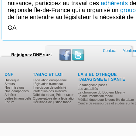
nuisance, participez au travail des
adhérents
de
régionale Île-de-France qui a organisé un
group
de faire entendre au législateur la nécessité de
GA
Contact
Mention
Rejoignez DNF sur :
DNF
TABAC ET LOI
LA BIBLIOTHEQUE
TABAGISME ET SANTE
Historique
Législation européenne
Statuts
Législation française
Le tabagisme passif
Nos missions
Interdiction de publicité
Les actualités
Nos campagnes
Protection des mineurs
La chronique du Docteur Mesny
Adhérer
Débit de tabac, Prix et taxes
La documentation tabac
Lettre bimensuelle
Observatoire de la législation
Médiathèque pour le contrôle du tabac
Forum
Décisions de justice tabac
Centre de ressources et études sur le 