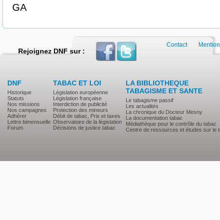
GA
Contact
Mention
Rejoignez DNF sur :
DNF
TABAC ET LOI
LA BIBLIOTHEQUE
TABAGISME ET SANTE
Historique
Législation européenne
Statuts
Législation française
Le tabagisme passif
Nos missions
Interdiction de publicité
Les actualités
Nos campagnes
Protection des mineurs
La chronique du Docteur Mesny
Adhérer
Débit de tabac, Prix et taxes
La documentation tabac
Lettre bimensuelle
Observatoire de la législation
Médiathèque pour le contrôle du tabac
Forum
Décisions de justice tabac
Centre de ressources et études sur le 