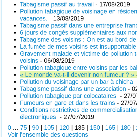
Tabagisme passif au travail
- 17/08/2019
Pollution tabagique de voisinage en réside
vacances.
- 13/08/2019
Tabagisme passif dans une entreprise fran
6 jours de congés supplémentaires aux no
Tabagisme des voisins : On est au bord de
La fumée de mes voisins est insupportable
Gravement malade et victime de pollution 
voisins
- 06/08/2019
Pollution tabagique entre voisins par les ba
« Le monde va-t-il devenir non fumeur ? »
Pollution du voisinage par un bar à chicha
Tabagisme passif dans une association
- 0
Pollution tabagique par colocataires
- 27/0
Fumeurs en gare et dans les trains
- 27/07
Conditions restrictives de commercialisatio
électroniques
- 27/07/2019
0
...
75
|
90
|
105
|
120
|
135
|
150
|
165
|
180
|
Voir l'ensemble des questions