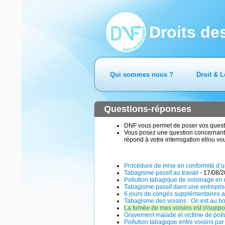
Droits d
Qui sommes nous ?
Droit & L
Questions-réponses
DNF vous permet de poser vos questio
Vous posez une question concernant 
répond à votre interrogation et/ou vo
Procédure de mise en conformité d’un
Tabagisme passif au travail
- 17/08/
Pollution tabagique de voisinage en
Tabagisme passif dans une entrepris
6 jours de congés supplémentaires 
Tabagisme des voisins : On est au b
La fumée de mes voisins est insuppo
Gravement malade et victime de poll
Pollution tabagique entre voisins par