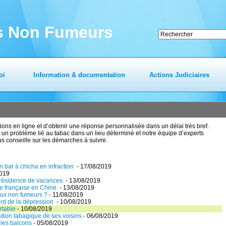
es Non Fumeurs
oi
Information & documentation
Actions Judiciaires
ns en ligne et d’obtenir une réponse personnalisée dans un délai très bref.
un problème lié au tabac dans un lieu déterminé et notre équipe d’experts
us conseille sur les démarches à suivre.
 bar à chicha en infraction
- 17/08/2019
2019
 résidence de vacances.
- 13/08/2019
e française en Chine.
- 13/08/2019
aux non fumeurs ?
- 11/08/2019
ord de la dépression
- 10/08/2019
rtable
- 10/08/2019
ution tabagique de ses voisins
- 06/08/2019
 les balcons
- 05/08/2019