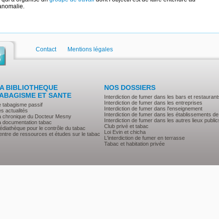
 anomalie.
Contact
Mentions légales
A BIBLIOTHEQUE
NOS DOSSIERS
ABAGISME ET SANTE
Interdiction de fumer dans les bars et restaurant
Interdiction de fumer dans les entreprises
e tabagisme passif
Interdiction de fumer dans l'enseignement
s actualités
Interdiction de fumer dans les établissements de
a chronique du Docteur Mesny
Interdiction de fumer dans les autres lieux public
a documentation tabac
Club privé et tabac
diathèque pour le contrôle du tabac
Loi Evin et chicha
ntre de ressources et études sur le tabac
L'interdiction de fumer en terrasse
Tabac et habitation privée