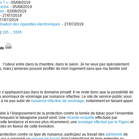
r ? »
- 05/08/2019
chicha
- 05/08/2019
ion
- 02/08/2019
- 27/07/2019
27/07/2019
lisation des cigarettes électroniques
- 27/07/2019
|
195
...
5505
ble
 : l’odeur entre dans la chambre, dans le salon. Je ne veux pas spécialement
 mais j’aimerais pouvoir profiter de mon logement sans que ma famille soit
 s’appliquent pas dans le domaine privatif. Il ne reste donc que la possibilité de
es anormaux de voisinage par nuisance olfactive. Le site de service-public vous
t à ne pas subir de
nuisance olfactive de voisinage
, notamment en faisant appel
ble à l’élargissement de la protection contre la fumée de tabac pour l’ensemble
 lesquels le tabagisme passif sévit. Une
récente enquête
effectuée par
ette tendance et encore plus récemment, une
sondage effectué par le Figaro
et
tes en faveur de cette évolution.
protection contre ce type de nuisance, participez au travail des
adhérents
de
e qui a organisé un
groupe de travail
dont l’objectif est de faire entendre au