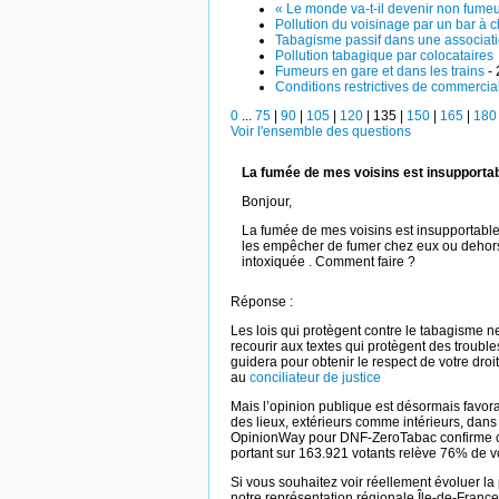
« Le monde va-t-il devenir non fumeu
Pollution du voisinage par un bar à 
Tabagisme passif dans une associat
Pollution tabagique par colocataires
Fumeurs en gare et dans les trains
- 
Conditions restrictives de commercia
0
...
75
|
90
|
105
|
120
|
135
|
150
|
165
|
180
Voir l'ensemble des questions
La fumée de mes voisins est insupporta
Bonjour,
La fumée de mes voisins est insupportable
les empêcher de fumer chez eux ou dehors,
intoxiquée . Comment faire ?
Réponse :
Les lois qui protègent contre le tabagisme ne
recourir aux textes qui protègent des troubl
guidera pour obtenir le respect de votre droi
au
conciliateur de justice
Mais l’opinion publique est désormais favora
des lieux, extérieurs comme intérieurs, dans
OpinionWay pour DNF-ZeroTabac confirme c
portant sur 163.921 votants relève 76% de vo
Si vous souhaitez voir réellement évoluer la 
notre représentation régionale Île-de-Franc