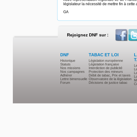
législateur la nécessité de mettre fin à cette
GA
Rejoignez DNF sur :
DNF
TABAC ET LOI
L
T
Historique
Législation européenne
Statuts
Législation française
L
Nos missions
Interdiction de publicité
Le
Nos campagnes
Protection des mineurs
L
Adhérer
Débit de tabac, Prix et taxes
L
Lettre bimensuelle
Observatoire de la législation
Mé
Forum
Décisions de justice tabac
Ce