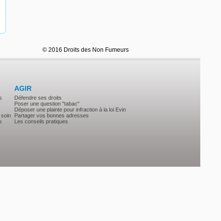
© 2016 Droits des Non Fumeurs
AGIR
s
Défendre ses droits
Poser une question "tabac"
Déposer une plainte pour infraction à la loi Evin
 soin
Partager vos bonnes adresses
s
Les conseils pratiques