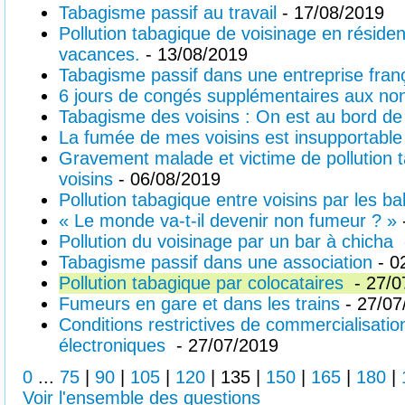
Tabagisme passif au travail
- 17/08/2019
Pollution tabagique de voisinage en réside
vacances.
- 13/08/2019
Tabagisme passif dans une entreprise fran
6 jours de congés supplémentaires aux no
Tabagisme des voisins : On est au bord de
La fumée de mes voisins est insupportable
Gravement malade et victime de pollution 
voisins
- 06/08/2019
Pollution tabagique entre voisins par les ba
« Le monde va-t-il devenir non fumeur ? »
Pollution du voisinage par un bar à chicha
Tabagisme passif dans une association
- 0
Pollution tabagique par colocataires
- 27/0
Fumeurs en gare et dans les trains
- 27/07
Conditions restrictives de commercialisatio
électroniques
- 27/07/2019
0
...
75
|
90
|
105
|
120
|
135
|
150
|
165
|
180
|
Voir l'ensemble des questions