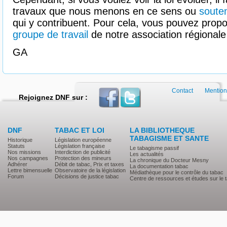
travaux que nous menons en ce sens ou
souten
qui y contribuent. Pour cela, vous pouvez prop
groupe de travail
de notre association régionale
GA
Contact
Mention
Rejoignez DNF sur :
DNF
TABAC ET LOI
LA BIBLIOTHEQUE
TABAGISME ET SANTE
Historique
Législation européenne
Statuts
Législation française
Le tabagisme passif
Nos missions
Interdiction de publicité
Les actualités
Nos campagnes
Protection des mineurs
La chronique du Docteur Mesny
Adhérer
Débit de tabac, Prix et taxes
La documentation tabac
Lettre bimensuelle
Observatoire de la législation
Médiathèque pour le contrôle du tabac
Forum
Décisions de justice tabac
Centre de ressources et études sur le 