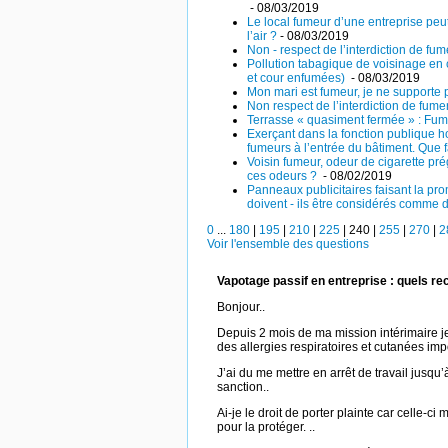
- 08/03/2019
Le local fumeur d’une entreprise peut
l’air ?
- 08/03/2019
Non - respect de l’interdiction de fum
Pollution tabagique de voisinage en
et cour enfumées)
- 08/03/2019
Mon mari est fumeur, je ne supporte p
Non respect de l’interdiction de fume
Terrasse « quasiment fermée » : Fumer
Exerçant dans la fonction publique h
fumeurs à l’entrée du bâtiment. Que 
Voisin fumeur, odeur de cigarette pr
ces odeurs ?
- 08/02/2019
Panneaux publicitaires faisant la pr
doivent - ils être considérés comme d
0
...
180
|
195
|
210
|
225
|
240
|
255
|
270
|
2
Voir l'ensemble des questions
Vapotage passif en entreprise : quels re
Bonjour..
Depuis 2 mois de ma mission intérimaire j
des allergies respiratoires et cutanées impo
J’ai du me mettre en arrêt de travail jusqu
sanction..
Ai-je le droit de porter plainte car celle-ci
pour la protéger. ..