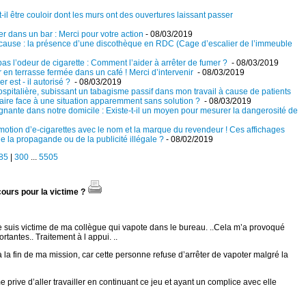
-il être couloir dont les murs ont des ouvertures laissant passer
er dans un bar : Merci pour votre action
- 08/03/2019
 cause : la présence d’une discothèque en RDC (Cage d’escalier de l’immeuble
as l’odeur de cigarette : Comment l’aider à arrêter de fumer ?
- 08/03/2019
r en terrasse fermée dans un café ! Merci d’intervenir
- 08/03/2019
 est - il autorisé ?
- 08/03/2019
ospitalière, subissant un tabagisme passif dans mon travail à cause de patients
faire face à une situation apparemment sans solution ?
- 08/03/2019
égnante dans notre domicile : Existe-t-il un moyen pour mesurer la dangerosité de
omotion d’e-cigarettes avec le nom et la marque du revendeur ! Ces affichages
e la propagande ou de la publicité illégale ?
- 08/02/2019
85
|
300
...
5505
cours pour la victime ?
e suis victime de ma collègue qui vapote dans le bureau. ..Cela m’a provoqué
rtantes.. Traitement à l appui. ..
’à la fin de ma mission, car cette personne refuse d’arrêter de vapoter malgré la
 me prive d’aller travailler en continuant ce jeu et ayant un complice avec elle