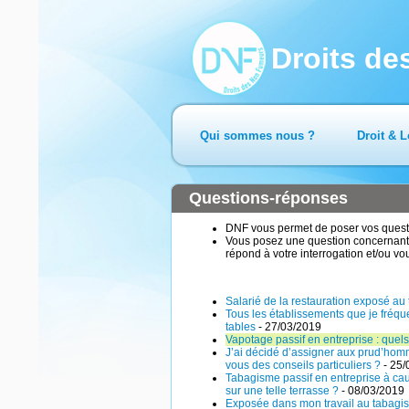
Droits d
Qui sommes nous ?
Droit & L
Questions-réponses
DNF vous permet de poser vos questio
Vous posez une question concernant 
répond à votre interrogation et/ou vo
Salarié de la restauration exposé au
Tous les établissements que je fréque
tables
- 27/03/2019
Vapotage passif en entreprise : quels
J’ai décidé d’assigner aux prud’hom
vous des conseils particuliers ?
- 25/
Tabagisme passif en entreprise à caus
sur une telle terrasse ?
- 08/03/2019
Exposée dans mon travail au tabagisme