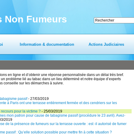
es Non Fumeurs
oi
Information & documentation
Actions Judiciaires
ns en ligne et d’obtenir une réponse personnalisée dans un délai très bref.
un problème lié au tabac dans un lieu déterminé et notre équipe d’experts
us conseille sur les démarches à suivre.
 tabagisme passif
- 27/03/2019
nte à Paris ont une terrasse entièrement fermée et des cendriers sur les
 recours pour la victime ?
- 25/03/2019
mes mon patron pour cause de tabagisme passif (procédure le 23 avril). Avez-
03/2019
e de la présence de fumeurs sur la terrasse ouverte : est -il autorisé de fumer
 passif : Qu’elle solution possible pour mettre fin à cette situation ?