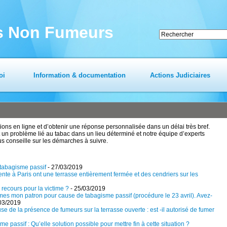
es Non Fumeurs
oi
Information & documentation
Actions Judiciaires
ns en ligne et d’obtenir une réponse personnalisée dans un délai très bref.
un problème lié au tabac dans un lieu déterminé et notre équipe d’experts
us conseille sur les démarches à suivre.
 tabagisme passif
- 27/03/2019
nte à Paris ont une terrasse entièrement fermée et des cendriers sur les
 recours pour la victime ?
- 25/03/2019
mes mon patron pour cause de tabagisme passif (procédure le 23 avril). Avez-
03/2019
e de la présence de fumeurs sur la terrasse ouverte : est -il autorisé de fumer
 passif : Qu’elle solution possible pour mettre fin à cette situation ?