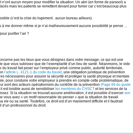
 n’ont aucun moyen pour modifier la situation. Un abri (en forme de parasol) a
éplacés mais les patients se remettent devant pour fumer car c’est beaucoup plus
ble (c’est la crise du logement.. aucun bureau ailleurs).
ls à me donner même si je n’ai malheureusement aucune possibilité je pense ...
our purifier l’air ?
e concerne pas les lieux que vous désignez dans votre message, ce qui est une
le que vous subissez que de l’exemplarité d’un lieu de santé. Néanmoins, le vide
de du travail fait peser sur l’employeur privé comme public, autorité territoriale,
lon
l’article L. 4121-1 du code du travail
, une obligation juridique de prévention
res nécessaires pour assurer la sécurité et protéger la santé physique et mentale
ssible, pour conduire votre employeur à prendre en compte cette problématique, de
qui sont des acteurs opérationnels du contrôle de la prévention
(Page 69 du guide
 il est loisible aussi de sensibiliser
les membres du CHSCT
et les services de la
sez. Si la situation ne trouvait aucune amélioration, il est possible d’exercer
son
que vous avez « un motif raisonnable de penser » que la situation de travail
ie ou sa santé. Toutefois, ce droit est d’un maniement difficile et il faudrait
 d’un professionnel du droit.