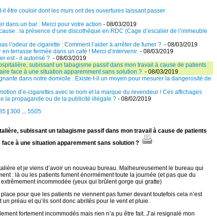
-il être couloir dont les murs ont des ouvertures laissant passer
er dans un bar : Merci pour votre action
- 08/03/2019
 cause : la présence d’une discothèque en RDC (Cage d’escalier de l’immeuble
as l’odeur de cigarette : Comment l’aider à arrêter de fumer ?
- 08/03/2019
r en terrasse fermée dans un café ! Merci d’intervenir
- 08/03/2019
 est - il autorisé ?
- 08/03/2019
ospitalière, subissant un tabagisme passif dans mon travail à cause de patients
faire face à une situation apparemment sans solution ?
- 08/03/2019
égnante dans notre domicile : Existe-t-il un moyen pour mesurer la dangerosité de
omotion d’e-cigarettes avec le nom et la marque du revendeur ! Ces affichages
e la propagande ou de la publicité illégale ?
- 08/02/2019
85
|
300
...
5505
talière, subissant un tabagisme passif dans mon travail à cause de patients
re face à une situation apparemment sans solution ?
pitalière et je viens d’avoir un nouveau bureau. Malheureusement le bureau qui
timent : là ou les patients fument énormément toute la journée (et pas que du
is extrêmement incommodée (yeux qui brûlent gorge qui gratte)
lace pour que les patients ne viennent pas fumer devant toutefois cela n’est
un préau et qu’ils sont donc abrités pour le vent et pluie.
ment fortement incommodés mais rien n’a pu être fait. J’ai resignalé mon