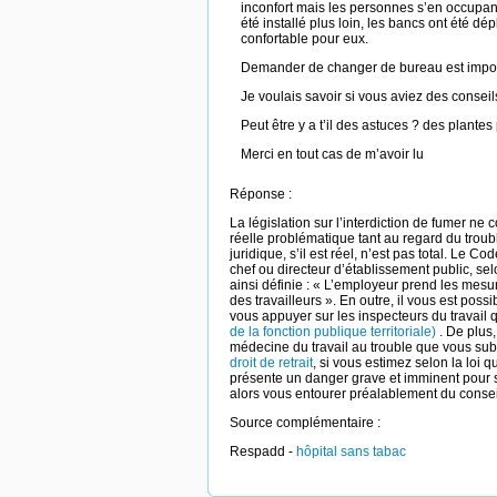
inconfort mais les personnes s’en occupant
été installé plus loin, les bancs ont été d
confortable pour eux.
Demander de changer de bureau est impossi
Je voulais savoir si vous aviez des consei
Peut être y a t’il des astuces ? des plantes p
Merci en tout cas de m’avoir lu
Réponse :
La législation sur l’interdiction de fumer n
réelle problématique tant au regard du troub
juridique, s’il est réel, n’est pas total. Le Co
chef ou directeur d’établissement public, se
ainsi définie : « L’employeur prend les mesu
des travailleurs ». En outre, il vous est po
vous appuyer sur les inspecteurs du travail 
de la fonction publique territoriale)
. De plus,
médecine du travail au trouble que vous subis
droit de retrait
, si vous estimez selon la loi 
présente un danger grave et imminent pour sa v
alors vous entourer préalablement du conseil
Source complémentaire :
Respadd -
hôpital sans tabac