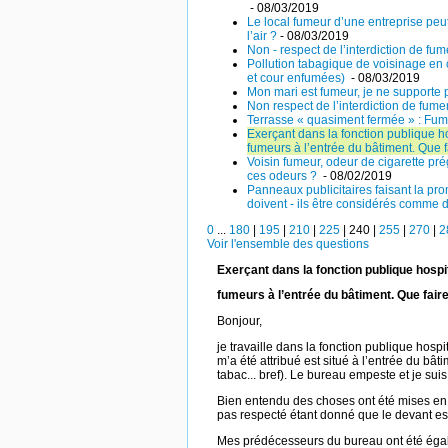
- 08/03/2019
Le local fumeur d’une entreprise peut
l’air ?
- 08/03/2019
Non - respect de l’interdiction de fum
Pollution tabagique de voisinage en
et cour enfumées)
- 08/03/2019
Mon mari est fumeur, je ne supporte p
Non respect de l’interdiction de fume
Terrasse « quasiment fermée » : Fumer
Exerçant dans la fonction publique h
fumeurs à l’entrée du bâtiment. Que 
Voisin fumeur, odeur de cigarette pr
ces odeurs ?
- 08/02/2019
Panneaux publicitaires faisant la pr
doivent - ils être considérés comme d
0
...
180
|
195
|
210
|
225
|
240
|
255
|
270
|
2
Voir l'ensemble des questions
Exerçant dans la fonction publique hospi
fumeurs à l’entrée du bâtiment. Que fai
Bonjour,
je travaille dans la fonction publique hos
m’a été attribué est situé à l’entrée du bâ
tabac... bref). Le bureau empeste et je su
Bien entendu des choses ont été mises en p
pas respecté étant donné que le devant est 
Mes prédécesseurs du bureau ont été égale