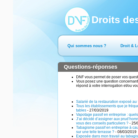
Droits d
Qui sommes nous ?
Droit & L
Questions-réponses
DNF vous permet de poser vos questio
Vous posez une question concernant 
répond à votre interrogation et/ou vo
Salarié de la restauration exposé au
Tous les établissements que je fréque
tables
- 27/03/2019
Vapotage passif en entreprise : quels
J’ai décidé d’assigner aux prud’hom
vous des conseils particuliers ?
- 25/
Tabagisme passif en entreprise à caus
sur une telle terrasse ?
- 08/03/2019
Exposée dans mon travail au tabagisme