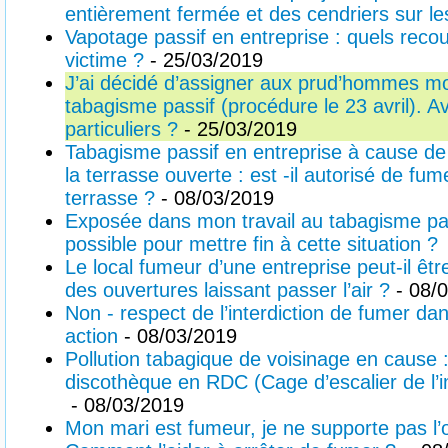
entièrement fermée et des cendriers sur le
Vapotage passif en entreprise : quels recou
victime ?
- 25/03/2019
J’ai décidé d’assigner aux prud’hommes m
tabagisme passif (procédure le 23 avril). A
particuliers ?
- 25/03/2019
Tabagisme passif en entreprise à cause de
la terrasse ouverte : est -il autorisé de fum
terrasse ?
- 08/03/2019
Exposée dans mon travail au tabagisme pass
possible pour mettre fin à cette situation ?
Le local fumeur d’une entreprise peut-il êtr
des ouvertures laissant passer l’air ?
- 08/
Non - respect de l’interdiction de fumer da
action
- 08/03/2019
Pollution tabagique de voisinage en cause 
discothèque en RDC (Cage d’escalier de l
- 08/03/2019
Mon mari est fumeur, je ne supporte pas l’o