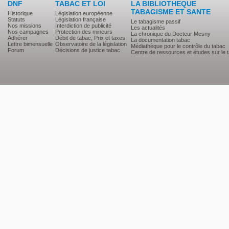
DNF
TABAC ET LOI
LA BIBLIOTHEQUE
TABAGISME ET SANTE
Historique
Législation européenne
Statuts
Législation française
Le tabagisme passif
Nos missions
Interdiction de publicité
Les actualités
Nos campagnes
Protection des mineurs
La chronique du Docteur Mesny
Adhérer
Débit de tabac, Prix et taxes
La documentation tabac
Lettre bimensuelle
Observatoire de la législation
Médiathèque pour le contrôle du tabac
Forum
Décisions de justice tabac
Centre de ressources et études sur le 