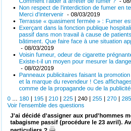
Comment l’aider à arrêter de fumer ?
- 08
Non respect de l’interdiction de fumer en t
Merci d’intervenir
- 08/03/2019
Terrasse « quasiment fermée » : Fumer est 
Exerçant dans la fonction publique hospita
passif dans mon travail à cause de patient
bâtiment. Que faire face à une situation 
- 08/03/2019
Voisin fumeur, odeur de cigarette prégnant
Existe-t-il un moyen pour mesurer la dange
- 08/02/2019
Panneaux publicitaires faisant la promotion
et la marque du revendeur ! Ces affichages 
comme de la propagande ou de la publicité 
0
...
180
|
195
|
210
|
225
|
240
|
255
|
270
|
28
Voir l'ensemble des questions
J’ai décidé d’assigner aux prud’hommes m
tabagisme passif (procédure le 23 avril). A
particuliers ?