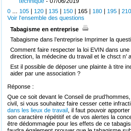
technique
- 07/06/2019
0
...
105
|
120
|
135
|
150
|
165
|
180
|
195
|
21
Voir l'ensemble des questions
Tabagisme en entreprise
Tabagisme dans l’entreprise Imprimer la quest
Comment faire respecter la loi EVIN dans une 
direction, la médecine du travail et le chsct n’
Est il possible de déposer une plainte à titre in
aider par une association ?
Réponse :
Que ce soit devant le Conseil de prud’hommes, 
civil, si vous souhaitez faire cesser cette infracti
dans les lieux de travail
, il faut pouvoir apporter
son caractère répétitif et de vos alertes la con
être dédommagée pour les effets de ce tabagism
faudra également prouver que le tabagisme subi 