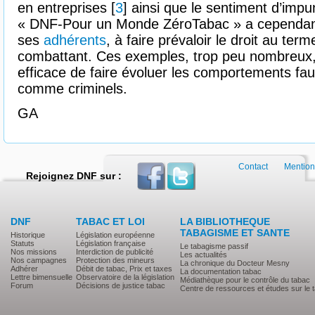
en entreprises [
3
] ainsi que le sentiment d’impu
« DNF-Pour un Monde ZéroTabac » a cependant 
ses
adhérents
, à faire prévaloir le droit au ter
combattant. Ces exemples, trop peu nombreux,
efficace de faire évoluer les comportements fa
comme criminels.
GA
Contact
Mention
Rejoignez DNF sur :
DNF
TABAC ET LOI
LA BIBLIOTHEQUE
TABAGISME ET SANTE
Historique
Législation européenne
Statuts
Législation française
Le tabagisme passif
Nos missions
Interdiction de publicité
Les actualités
Nos campagnes
Protection des mineurs
La chronique du Docteur Mesny
Adhérer
Débit de tabac, Prix et taxes
La documentation tabac
Lettre bimensuelle
Observatoire de la législation
Médiathèque pour le contrôle du tabac
Forum
Décisions de justice tabac
Centre de ressources et études sur le 