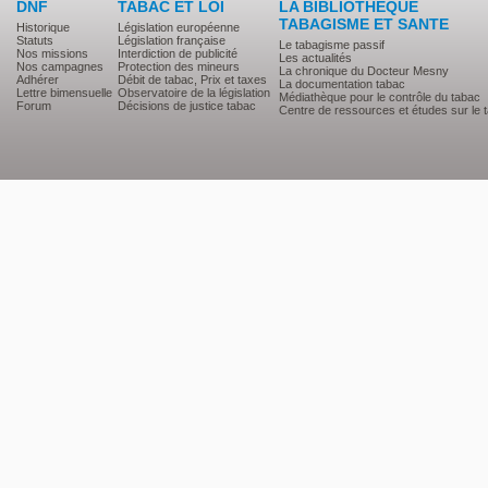
DNF
TABAC ET LOI
LA BIBLIOTHEQUE
TABAGISME ET SANTE
Historique
Législation européenne
Statuts
Législation française
Le tabagisme passif
Nos missions
Interdiction de publicité
Les actualités
Nos campagnes
Protection des mineurs
La chronique du Docteur Mesny
Adhérer
Débit de tabac, Prix et taxes
La documentation tabac
Lettre bimensuelle
Observatoire de la législation
Médiathèque pour le contrôle du tabac
Forum
Décisions de justice tabac
Centre de ressources et études sur le 