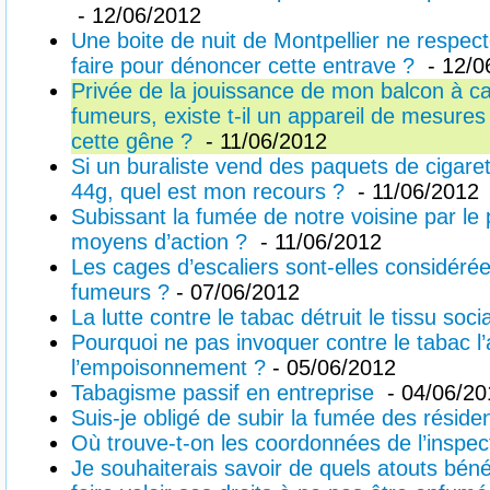
- 12/06/2012
Une boite de nuit de Montpellier ne respec
faire pour dénoncer cette entrave ?
- 12/0
Privée de la jouissance de mon balcon à c
fumeurs, existe t-il un appareil de mesures
cette gêne ?
- 11/06/2012
Si un buraliste vend des paquets de cigaret
44g, quel est mon recours ?
- 11/06/2012
Subissant la fumée de notre voisine par le 
moyens d’action ?
- 11/06/2012
Les cages d’escaliers sont-elles considé
fumeurs ?
- 07/06/2012
La lutte contre le tabac détruit le tissu socia
Pourquoi ne pas invoquer contre le tabac l’a
l’empoisonnement ?
- 05/06/2012
Tabagisme passif en entreprise
- 04/06/20
Suis-je obligé de subir la fumée des résid
Où trouve-t-on les coordonnées de l’inspect
Je souhaiterais savoir de quels atouts bén