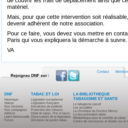
de couvrir les frais de déplacement ainsi que ceux
matériel.
Mais, pour que cette intervention soit réalisable
devenir adhérent de notre association.
Pour ce faire, vous devez vous mettre en cont
Paris qui vous expliquera la démarche à suivre.
VA
Contact
Mention
Rejoignez DNF sur :
DNF
TABAC ET LOI
LA BIBLIOTHEQUE
TABAGISME ET SANTE
Historique
Législation européenne
Statuts
Législation française
Le tabagisme passif
Nos missions
Interdiction de publicité
Les actualités
Nos campagnes
Protection des mineurs
La chronique du Docteur Mesny
Adhérer
Débit de tabac, Prix et taxes
La documentation tabac
Lettre bimensuelle
Observatoire de la législation
Médiathèque pour le contrôle du tabac
Forum
Décisions de justice tabac
Centre de ressources et études sur le 