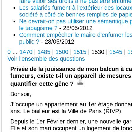
faire valoir ses droits à ne pas être enfumé
Les salariés fument à l’extérieur des locau
société à côté de bennes remplies de papie
Ne devrait-on pas utiliser une sémantique 
le tabagisme ?
- 28/05/2012
Comment empêcher le maire d’enfumer les 
public ?
- 28/05/2012
0
...
1470
|
1485
|
1500
|
1515
|
1530
|
1545
|
1
Voir l'ensemble des questions
Privée de la jouissance de mon balcon à ca
fumeurs, existe t-il un appareil de mesure
quantifier cette gêne ?
Bonsoir,
J’’occupe un appartement au 1er étage donnan
ans. Le bailleur est la Ville de Paris (RIVP).
Depuis le 1er Février dernier, une nouvelle gar
Elle et son mari occupent un logement de fon