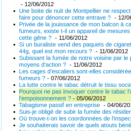
- 12/06/2012
Une boite de nuit de Montpellier ne respec
faire pour dénoncer cette entrave ?
- 12/0
Privée de la jouissance de mon balcon à c
fumeurs, existe t-il un appareil de mesures
cette gêne ?
- 11/06/2012
Si un buraliste vend des paquets de cigaret
44g, quel est mon recours ?
- 11/06/2012
Subissant la fumée de notre voisine par le 
moyens d’action ?
- 11/06/2012
Les cages d’escaliers sont-elles considé
fumeurs ?
- 07/06/2012
La lutte contre le tabac détruit le tissu socia
Pourquoi ne pas invoquer contre le tabac l’a
l’empoisonnement ?
- 05/06/2012
Tabagisme passif en entreprise
- 04/06/20
Suis-je obligé de subir la fumée des résid
Où trouve-t-on les coordonnées de l’inspect
Je souhaiterais savoir de quels atouts bén