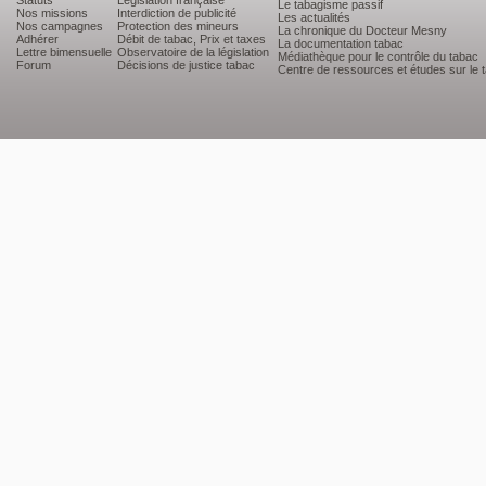
Statuts
Législation française
Le tabagisme passif
Nos missions
Interdiction de publicité
Les actualités
Nos campagnes
Protection des mineurs
La chronique du Docteur Mesny
Adhérer
Débit de tabac, Prix et taxes
La documentation tabac
Lettre bimensuelle
Observatoire de la législation
Médiathèque pour le contrôle du tabac
Forum
Décisions de justice tabac
Centre de ressources et études sur le 