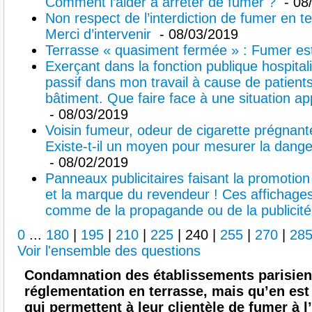
Comment l’aider à arrêter de fumer ?
- 08
Non respect de l’interdiction de fumer en t
Merci d’intervenir
- 08/03/2019
Terrasse « quasiment fermée » : Fumer est 
Exerçant dans la fonction publique hospita
passif dans mon travail à cause de patient
bâtiment. Que faire face à une situation 
- 08/03/2019
Voisin fumeur, odeur de cigarette prégnant
Existe-t-il un moyen pour mesurer la dange
- 08/02/2019
Panneaux publicitaires faisant la promotion
et la marque du revendeur ! Ces affichages 
comme de la propagande ou de la publicité 
0
...
180
|
195
|
210
|
225
|
240
|
255
|
270
|
28
Voir l'ensemble des questions
Condamnation des établissements parisiens
réglementation en terrasse, mais qu’en est t
qui permettent à leur clientèle de fumer à l’