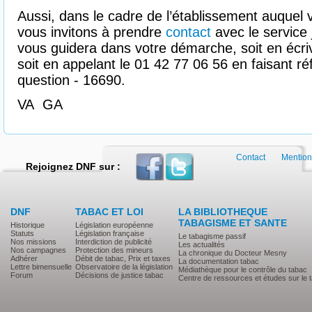
Aussi, dans le cadre de l’établissement auquel 
vous invitons à prendre
contact
avec le service j
vous guidera dans votre démarche, soit en écri
soit en appelant le 01 42 77 06 56 en faisant r
question - 16690.
VA GA
Contact
Mention
Rejoignez DNF sur :
DNF
TABAC ET LOI
LA BIBLIOTHEQUE
TABAGISME ET SANTE
Historique
Législation européenne
Statuts
Législation française
Le tabagisme passif
Nos missions
Interdiction de publicité
Les actualités
Nos campagnes
Protection des mineurs
La chronique du Docteur Mesny
Adhérer
Débit de tabac, Prix et taxes
La documentation tabac
Lettre bimensuelle
Observatoire de la législation
Médiathèque pour le contrôle du tabac
Forum
Décisions de justice tabac
Centre de ressources et études sur le 