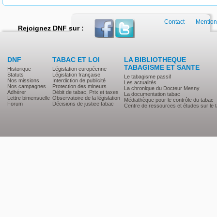
Contact
Mention
Rejoignez DNF sur :
DNF
TABAC ET LOI
LA BIBLIOTHEQUE
TABAGISME ET SANTE
Historique
Législation européenne
Statuts
Législation française
Le tabagisme passif
Nos missions
Interdiction de publicité
Les actualités
Nos campagnes
Protection des mineurs
La chronique du Docteur Mesny
Adhérer
Débit de tabac, Prix et taxes
La documentation tabac
Lettre bimensuelle
Observatoire de la législation
Médiathèque pour le contrôle du tabac
Forum
Décisions de justice tabac
Centre de ressources et études sur le 