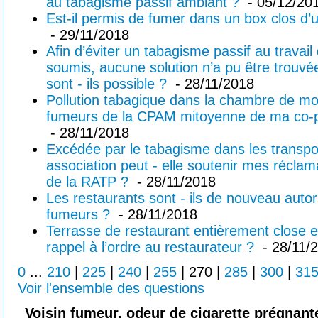
au tabagisme passif ambiant ?
- 05/12/20
Est-il permis de fumer dans un box clos d’u
- 29/11/2018
Afin d’éviter un tabagisme passif au travail 
soumis, aucune solution n’a pu être trouvée
sont - ils possible ?
- 28/11/2018
Pollution tabagique dans la chambre de mon
fumeurs de la CPAM mitoyenne de ma co-pr
- 28/11/2018
Excédée par le tabagisme dans les transpor
association peut - elle soutenir mes récla
de la RATP ?
- 28/11/2018
Les restaurants sont - ils de nouveau autor
fumeurs ?
- 28/11/2018
Terrasse de restaurant entièrement close 
rappel à l’ordre au restaurateur ?
- 28/11/
0
...
210
|
225
|
240
|
255
|
270
|
285
|
300
|
31
Voir l'ensemble des questions
Voisin fumeur, odeur de cigarette prégnant