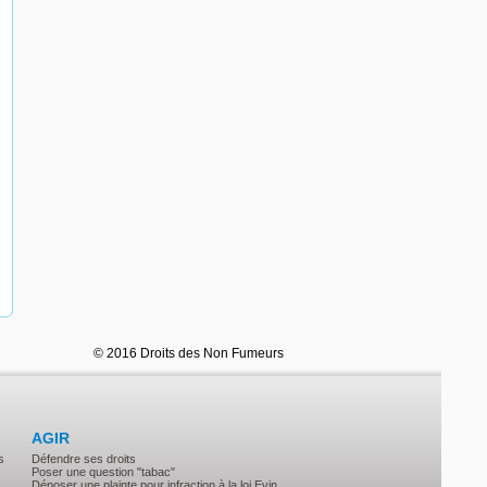
© 2016 Droits des Non Fumeurs
AGIR
s
Défendre ses droits
Poser une question "tabac"
Déposer une plainte pour infraction à la loi Evin