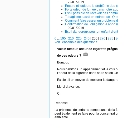
- 22/01/2019
Encore et toujours le problème des «
Forte odeur de fumée dans notre appa
Est-il possible de recevoir des domm
Tabagisme passif en entreprise : Que 
Comment faire cesser un problème de
Confirmation de l’obligation à appose
- 09/01/2019
Est-il dangereux pour un enfant d’en
0
...
195
|
210
|
225
|
240
|
255
|
270
|
285
|
3
Voir l'ensemble des questions
Voisin fumeur, odeur de cigarette prégna
de ces odeurs ?
Bonjour,
Nous habitons un appartement et la voisi
l’odeur de la cigarette dans notre salon. J
Existe t-il un moyen de mesurer la danger
Merci d’avance.
C.
Réponse :
La présence de certains composants de la 
peut également se faire pour la concentration
ambiante.