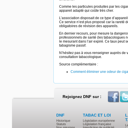
Comme les particules produites par les cigare
appareil adapté qui coûte très cher.
L’association disposait de ce type d’appareil
Ce service n’est plus proposé car la rareté
obligatoires de révision des appareils.
En dernier recours, pour mesure la dangeros
professionnels de santé (les tabacologues 
le mesurant dans l’air expiré. Ce taux peut
tabagisme passif.
N’hésitez pas à vous renseigner auprès de 
consultation tabacologique.
Source complémentaire :
Comment éliminer une odeur de ciga
Rejoignez DNF sur :
DNF
TABAC ET LOI
L
T
Historique
Législation européenne
Statuts
Législation française
L
Nos missions
Interdiction de publicité