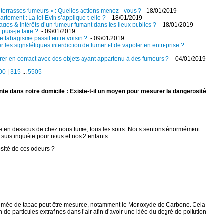
 terrasses fumeurs » : Quelles actions menez - vous ?
- 18/01/2019
rtement : La loi Evin s’applique t-elle ?
- 18/01/2019
ages & intérêts d’un fumeur fumant dans les lieux publics ?
- 18/01/2019
puis-je faire ?
- 09/01/2019
 tabagisme passif entre voisin ?
- 09/01/2019
r les signalétiques interdiction de fumer et de vapoter en entreprise ?
trer en contact avec des objets ayant appartenu à des fumeurs ?
- 04/01/2019
00
|
315
...
5505
nte dans notre domicile : Existe-t-il un moyen pour mesurer la dangerosité
ne en dessous de chez nous fume, tous les soirs. Nous sentons énormément
e suis inquiète pour nous et nos 2 enfants.
osité de ces odeurs ?
fumée de tabac peut être mesurée, notamment le Monoxyde de Carbone. Cela
 de particules extrafines dans l’air afin d’avoir une idée du degré de pollution