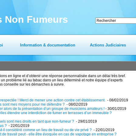
es Non Fumeurs
oi
Information & documentation
Actions Judiciaires
ns en ligne et d’obtenir une réponse personnalisée dans un délai très bref.
un problème lié au tabac dans un lieu déterminé et notre équipe d’experts
us conseille sur les démarches à suivre.
n respectée ! Merci de mener une action contre cet établissement.
- 08/02/2019
els sont mes moyens pour me défendre ?
- 08/02/2019
mer alors de la présentation d’un groupe de musiciens amateurs !
- 30/01/2019
elles étendre une interdiction de fumer en terrasses d’un immeuble ?
uels sont mes droits en tant que non-fumeur ?
- 29/01/2019
bus ?
- 22/01/2019
st-il considéré comme un lieu de travail ou de vie privé ?
- 22/01/2019
t de travail peut - elle être évoquée en cas de vapotage en entreprise ?