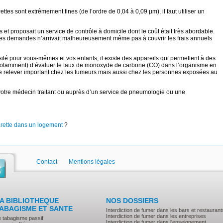
ttes sont extrêmement fines (de l’ordre de 0,04 à 0,09 µm), il faut utiliser un
s et proposait un service de contrôle à domicile dont le coût était très abordable.
 des demandes n’arrivait malheureusement même pas à couvrir les frais annuels
ité pour vous-mêmes et vos enfants, il existe des appareils qui permettent à des
notamment) d’évaluer le taux de monoxyde de carbone (CO) dans l’organisme en
 se relever important chez les fumeurs mais aussi chez les personnes exposées au
votre médecin traitant ou auprès d’un service de pneumologie ou une
rette dans un logement
?
Contact
Mentions légales
A BIBLIOTHEQUE
NOS DOSSIERS
ABAGISME ET SANTE
Interdiction de fumer dans les bars et restaurant
Interdiction de fumer dans les entreprises
e tabagisme passif
Interdiction de fumer dans l'enseignement