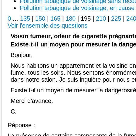
Pollution tabagique de voisinage sans reco
Pollution tabagique de voisinage, en caus
0
...
135
|
150
|
165
|
180
|
195
|
210
|
225
|
24
Voir l'ensemble des questions
Voisin fumeur, odeur de cigarette prégnant
Existe-t-il un moyen pour mesurer la dang
Bonjour,
Nous habitons un appartement et la voisine e
fume, tous les soirs. Nous sentons énormément
dans notre salon. Je suis inquiète pour nous e
Existe t-il un moyen de mesurer la dangerosit
Merci d’avance.
C.
Réponse :
La présence de certains composants de la fumé