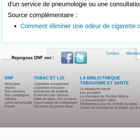
d’un service de pneumologie ou une consultatio
Source complémentaire :
Comment éliminer une odeur de cigarette 
Contact
Mention
Rejoignez DNF sur :
DNF
TABAC ET LOI
LA BIBLIOTHEQUE
TABAGISME ET SANTE
Historique
Législation européenne
Statuts
Législation française
Le tabagisme passif
Nos missions
Interdiction de publicité
Les actualités
Nos campagnes
Protection des mineurs
La chronique du Docteur Mesny
Adhérer
Débit de tabac, Prix et taxes
La documentation tabac
Lettre bimensuelle
Observatoire de la législation
Médiathèque pour le contrôle du tabac
Forum
Décisions de justice tabac
Centre de ressources et études sur le 