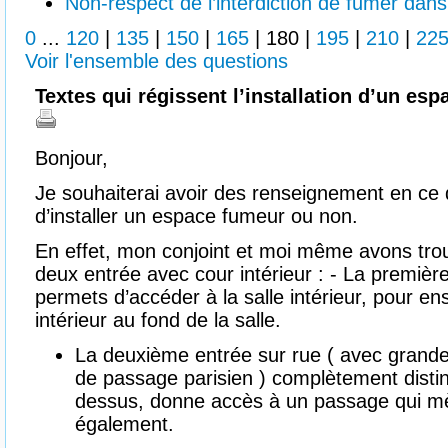
Non-respect de l’interdiction de fumer dan
0
...
120
|
135
|
150
|
165
|
180
|
195
|
210
|
22
Voir l'ensemble des questions
Textes qui régissent l’installation d’un e
Bonjour,
Je souhaiterai avoir des renseignement en ce q
d’installer un espace fumeur ou non.
En effet, mon conjoint et moi même avons trou
deux entrée avec cour intérieur : - La premièr
permets d’accéder à la salle intérieur, pour en
intérieur au fond de la salle.
La deuxième entrée sur rue ( avec grande 
de passage parisien ) complètement distin
dessus, donne accès à un passage qui mèn
également.