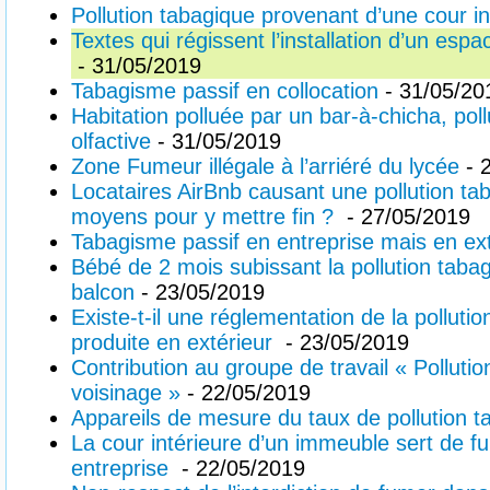
Pollution tabagique provenant d’une cour in
Textes qui régissent l’installation d’un es
- 31/05/2019
Tabagisme passif en collocation
- 31/05/20
Habitation polluée par un bar-à-chicha, poll
olfactive
- 31/05/2019
Zone Fumeur illégale à l’arriéré du lycée
- 
Locataires AirBnb causant une pollution ta
moyens pour y mettre fin ?
- 27/05/2019
Tabagisme passif en entreprise mais en ext
Bébé de 2 mois subissant la pollution tabag
balcon
- 23/05/2019
Existe-t-il une réglementation de la polluti
produite en extérieur
- 23/05/2019
Contribution au groupe de travail « Polluti
voisinage »
- 22/05/2019
Appareils de mesure du taux de pollution t
La cour intérieure d’un immeuble sert de fu
entreprise
- 22/05/2019