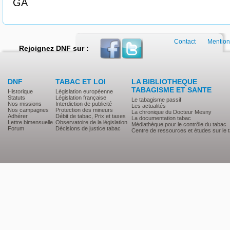
GA
Contact
Mention
Rejoignez DNF sur :
DNF
TABAC ET LOI
LA BIBLIOTHEQUE
TABAGISME ET SANTE
Historique
Législation européenne
Statuts
Législation française
Le tabagisme passif
Nos missions
Interdiction de publicité
Les actualités
Nos campagnes
Protection des mineurs
La chronique du Docteur Mesny
Adhérer
Débit de tabac, Prix et taxes
La documentation tabac
Lettre bimensuelle
Observatoire de la législation
Médiathèque pour le contrôle du tabac
Forum
Décisions de justice tabac
Centre de ressources et études sur le 