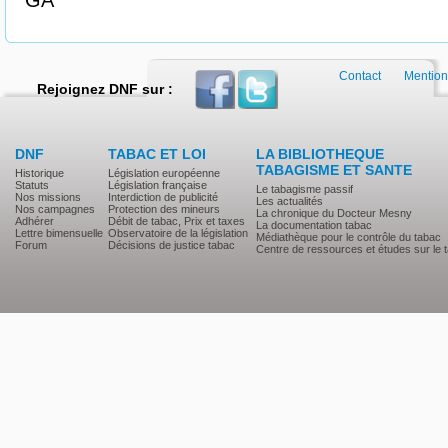
GA
Contact
Mention
Rejoignez DNF sur :
DNF
TABAC ET LOI
LA BIBLIOTHEQUE
TABAGISME ET SANTE
Historique
Législation européenne
Statuts
Législation française
Le tabagisme passif
Nos missions
Interdiction de publicité
Les actualités
Nos campagnes
Protection des mineurs
La chronique du Docteur Mesny
Adhérer
Débit de tabac, Prix et taxes
La documentation tabac
Lettre bimensuelle
Observatoire de la législation
Médiathèque pour le contrôle du tabac
Forum
Décisions de justice tabac
Centre de ressources et études sur le 