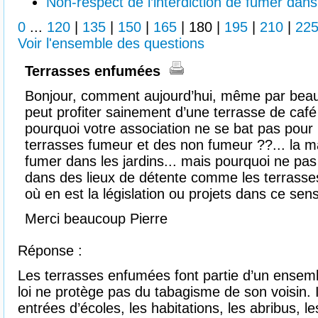
Non-respect de l’interdiction de fumer dan
0
...
120
|
135
|
150
|
165
|
180
|
195
|
210
|
22
Voir l'ensemble des questions
Terrasses enfumées
Bonjour, comment aujourd’hui, même par bea
peut profiter sainement d’une terrasse de café 
pourquoi votre association ne se bat pas pour
terrasses fumeur et des non fumeur ??... la mai
fumer dans les jardins... mais pourquoi ne pa
dans des lieux de détente comme les terrasse
où en est la législation ou projets dans ce sen
Merci beaucoup Pierre
Réponse :
Les terrasses enfumées font partie d’un ensemb
loi ne protège pas du tabagisme de son voisin.
entrées d’écoles, les habitations, les abribus, les