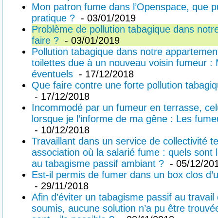
Mon patron fume dans l’Openspace, que pui
pratique ?
- 03/01/2019
Problème de pollution tabagique dans not
faire ?
- 03/01/2019
Pollution tabagique dans notre appartement
toilettes due à un nouveau voisin fumeur :
éventuels
- 17/12/2018
Que faire contre une forte pollution tabag
- 17/12/2018
Incommodé par un fumeur en terrasse, celui
lorsque je l’informe de ma gêne : Les fumeur
- 10/12/2018
Travaillant dans un service de collectivité t
association où la salarié fume : quels sont
au tabagisme passif ambiant ?
- 05/12/20
Est-il permis de fumer dans un box clos d’u
- 29/11/2018
Afin d’éviter un tabagisme passif au travail 
soumis, aucune solution n’a pu être trouvée