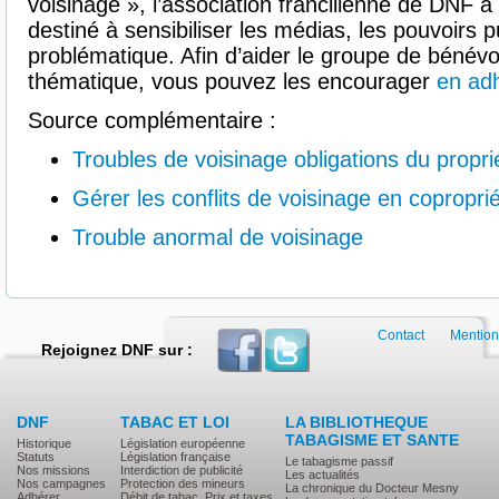
voisinage », l’association francilienne de DNF a
destiné à sensibiliser les médias, les pouvoirs pu
problématique. Afin d’aider le groupe de bénévole
thématique, vous pouvez les encourager
en ad
Source complémentaire :
Troubles de voisinage obligations du propri
Gérer les conflits de voisinage en copropri
Trouble anormal de voisinage
Contact
Mention
Rejoignez DNF sur :
DNF
TABAC ET LOI
LA BIBLIOTHEQUE
TABAGISME ET SANTE
Historique
Législation européenne
Statuts
Législation française
Le tabagisme passif
Nos missions
Interdiction de publicité
Les actualités
Nos campagnes
Protection des mineurs
La chronique du Docteur Mesny
Adhérer
Débit de tabac, Prix et taxes