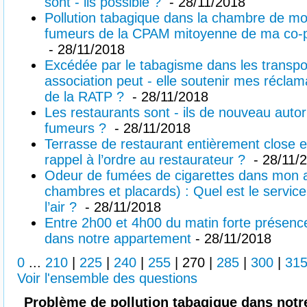
sont - ils possible ?
- 28/11/2018
Pollution tabagique dans la chambre de mon
fumeurs de la CPAM mitoyenne de ma co-pr
- 28/11/2018
Excédée par le tabagisme dans les transpor
association peut - elle soutenir mes récla
de la RATP ?
- 28/11/2018
Les restaurants sont - ils de nouveau autor
fumeurs ?
- 28/11/2018
Terrasse de restaurant entièrement close 
rappel à l’ordre au restaurateur ?
- 28/11/
Odeur de fumées de cigarettes dans mon a
chambres et placards) : Quel est le service
l’air ?
- 28/11/2018
Entre 2h00 et 4h00 du matin forte présenc
dans notre appartement
- 28/11/2018
0
...
210
|
225
|
240
|
255
|
270
|
285
|
300
|
31
Voir l'ensemble des questions
Problème de pollution tabagique dans not