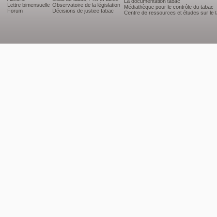
La documentation tabac
Lettre bimensuelle
Observatoire de la législation
Médiathèque pour le contrôle du tabac
Forum
Décisions de justice tabac
Centre de ressources et études sur le 