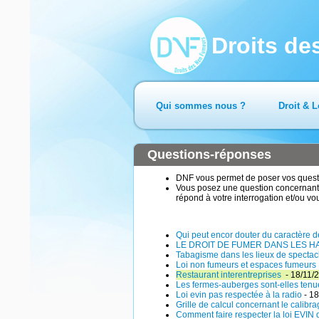
Droits d
Qui sommes nous ?
Droit & L
Questions-réponses
DNF vous permet de poser vos questio
Vous posez une question concernant 
répond à votre interrogation et/ou vo
Qui peut encor douter du caractère d
LE DROIT DE FUMER DANS LES H
Tabagisme dans les lieux de spectacl
Loi non fumeurs et espaces fumeurs
Restaurant interentreprises
- 18/11/
Les fermes-auberges sont-elles tenu
Loi evin pas respectée à la radio
- 18
Grille de calcul concernant le calibr
Comment faire respecter la loi EVIN d