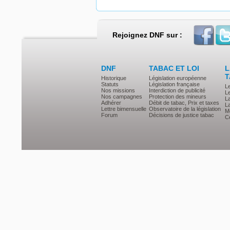
Rejoignez DNF sur :
DNF
TABAC ET LOI
L
T
Historique
Législation européenne
Statuts
Législation française
L
Nos missions
Interdiction de publicité
Le
Nos campagnes
Protection des mineurs
L
Adhérer
Débit de tabac, Prix et taxes
L
Lettre bimensuelle
Observatoire de la législation
Mé
Forum
Décisions de justice tabac
Ce