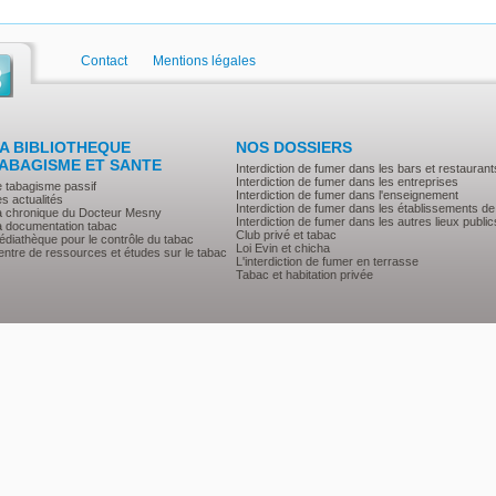
Contact
Mentions légales
A BIBLIOTHEQUE
NOS DOSSIERS
ABAGISME ET SANTE
Interdiction de fumer dans les bars et restaurant
Interdiction de fumer dans les entreprises
e tabagisme passif
Interdiction de fumer dans l'enseignement
s actualités
Interdiction de fumer dans les établissements de
a chronique du Docteur Mesny
Interdiction de fumer dans les autres lieux public
a documentation tabac
Club privé et tabac
diathèque pour le contrôle du tabac
Loi Evin et chicha
ntre de ressources et études sur le tabac
L'interdiction de fumer en terrasse
Tabac et habitation privée