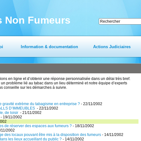
es Non Fumeurs
oi
Information & documentation
Actions Judiciaires
ns en ligne et d’obtenir une réponse personnalisée dans un délai très bref.
un problème lié au tabac dans un lieu déterminé et notre équipe d’experts
us conseille sur les démarches à suivre.
e gravité extrème du tabagisme en entreprise ?
- 22/11/2002
ALLS D’IMMEUBLES
- 22/11/2002
e, de loisir
- 21/11/2002
- 19/11/2002
2002
es de réserver des espaces aux fumeurs ?
- 18/11/2002
/11/2002
age des locaux pouvant être mis à la disposition des fumeurs
- 14/11/2002
ans les lieux accueillant du public ?
- 14/11/2002