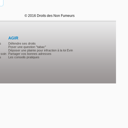
© 2016 Droits des Non Fumeurs
AGIR
s
Défendre ses droits
Poser une question "tabac"
Déposer une plainte pour infraction à la loi Evin
 soin
Partager vos bonnes adresses
s
Les conseils pratiques