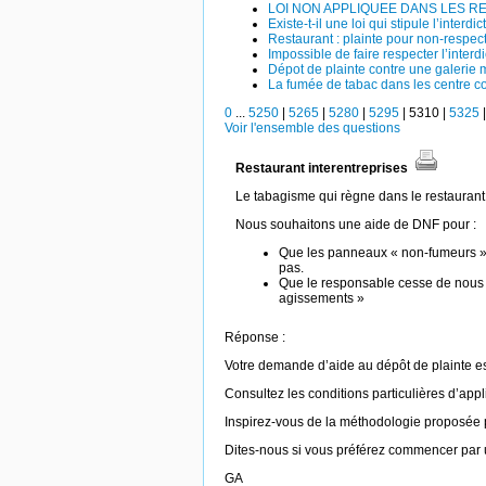
LOI NON APPLIQUEE DANS LES 
Existe-t-il une loi qui stipule l’interd
Restaurant : plainte pour non-respect
Impossible de faire respecter l’inter
Dépot de plainte contre une galerie
La fumée de tabac dans les centre 
0
...
5250
|
5265
|
5280
|
5295
|
5310
|
5325
Voir l'ensemble des questions
Restaurant interentreprises
Le tabagisme qui règne dans le restaurant 
Nous souhaitons une aide de DNF pour :
Que les panneaux « non-fumeurs » soi
pas.
Que le responsable cesse de nous 
agissements »
Réponse :
Votre demande d’aide au dépôt de plainte est
Consultez les conditions particulières d’appl
Inspirez-vous de la méthodologie proposée
Dites-nous si vous préférez commencer par u
GA