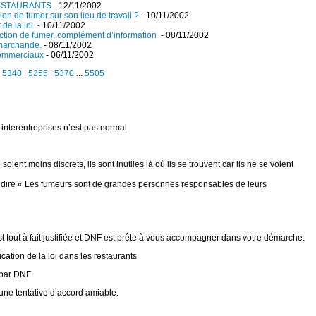
RESTAURANTS
- 12/11/2002
iction de fumer sur son lieu de travail ?
- 10/11/2002
 de la loi
- 10/11/2002
diction de fumer, complément d’information
- 08/11/2002
 marchande.
- 08/11/2002
commerciaux
- 06/11/2002
|
5340
|
5355
|
5370
...
5505
interentreprises n’est pas normal
ent moins discrets, ils sont inutiles là où ils se trouvent car ils ne se voient
dire « Les fumeurs sont de grandes personnes responsables de leurs
 tout à fait justifiée et DNF est prête à vous accompagner dans votre démarche.
ication de la loi dans les restaurants
 par DNF
ne tentative d’accord amiable.