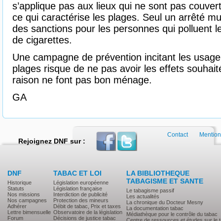
s’applique pas aux lieux qui ne sont pas couver
ce qui caractérise les plages. Seul un arrêté mu
des sanctions pour les personnes qui polluent 
de cigarettes.
Une campagne de prévention incitant les usage
plages risque de ne pas avoir les effets souhai
raison ne font pas bon ménage.
GA
Contact
Mention
Rejoignez DNF sur :
DNF
TABAC ET LOI
LA BIBLIOTHEQUE
TABAGISME ET SANTE
Historique
Législation européenne
Statuts
Législation française
Le tabagisme passif
Nos missions
Interdiction de publicité
Les actualités
Nos campagnes
Protection des mineurs
La chronique du Docteur Mesny
Adhérer
Débit de tabac, Prix et taxes
La documentation tabac
Lettre bimensuelle
Observatoire de la législation
Médiathèque pour le contrôle du tabac
Forum
Décisions de justice tabac
Centre de ressources et études sur le 