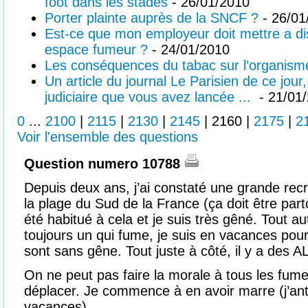
foot dans les stades
- 26/01/2010
Porter plainte auprès de la SNCF ?
- 26/01
Est-ce que mon employeur doit mettre a dis
espace fumeur ?
- 24/01/2010
Les conséquences du tabac sur l’organism
Un article du journal Le Parisien de ce jour,
judiciaire que vous avez lancée ...
- 21/01
0
...
2100
|
2115
|
2130
|
2145
|
2160
|
2175
|
2
Voir l'ensemble des questions
Question numero 10788
Depuis deux ans, j’ai constaté une grande re
la plage du Sud de la France (ça doit être parto
été habitué à cela et je suis très gêné. Tout au
toujours un qui fume, je suis en vacances pour re
sont sans gêne. Tout juste à côté, il y a de
On ne peut pas faire la morale à tous les fumeu
déplacer. Je commence à en avoir marre (j’ant
vacances).