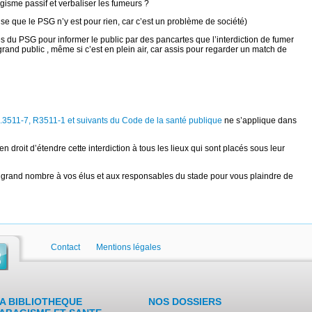
agisme passif et verbaliser les fumeurs ?
nse que le PSG n’y est pour rien, car c’est un problème de société)
s du PSG pour informer le public par des pancartes que l’interdiction de fumer
grand public , même si c’est en plein air, car assis pour regarder un match de
 L.3511-7, R3511-1 et suivants du Code de la santé publique
ne s’applique dans
n droit d’étendre cette interdiction à tous les lieux qui sont placés sous leur
 en grand nombre à vos élus et aux responsables du stade pour vous plaindre de
Contact
Mentions légales
A BIBLIOTHEQUE
NOS DOSSIERS