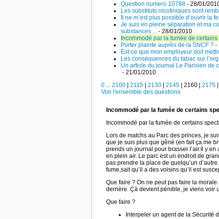
Question numero 10788
- 28/01/201
Les substituts nicotiniques sont rem
Il ne m’est plus possible d’ouvrir la
Je suis en pleine séparation et ma c
substances ...
- 28/01/2010
Incommodé par la fumée de certains s
Porter plainte auprès de la SNCF ?
-
Est-ce que mon employeur doit mettre
Les conséquences du tabac sur l’or
Un article du journal Le Parisien de c
- 21/01/2010
0
...
2100
|
2115
|
2130
|
2145
|
2160
|
2175
Voir l'ensemble des questions
Incommodé par la fumée de certains spe
Incommodé par la fumée de certains specta
Lors de matchs au Parc des princes, je su
que je suis plus que gêné (en fait ça me br
prends un journal pour brasser l’air.Il y en 
en plein air. Le parc est un endroit de gr
pas prendre la place de quelqu’un d’autre.
fume,sait qu’il a des voisins qu’il est susce
Que faire ? On ne peut pas faire la morale 
derrière. Çà devient pénible, je viens voir
Que faire ?
Interpeler un agent de la Sécurité 