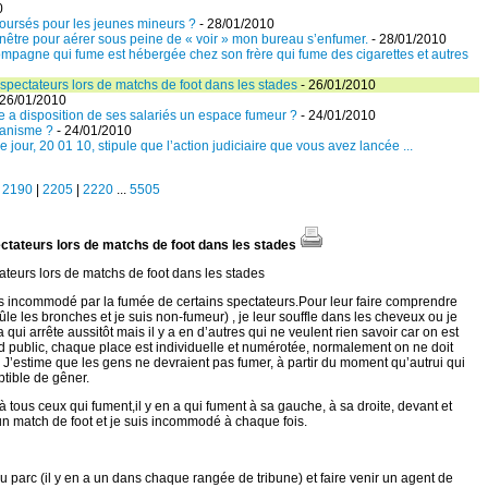
0
boursés pour les jeunes mineurs ?
- 28/01/2010
 fenêtre pour aérer sous peine de « voir » mon bureau s’enfumer.
- 28/01/2010
ompagne qui fume est hébergée chez son frère qui fume des cigarettes et autres
pectateurs lors de matchs de foot dans les stades
- 26/01/2010
 26/01/2010
 a disposition de ses salariés un espace fumeur ?
- 24/01/2010
ganisme ?
- 24/01/2010
e jour, 20 01 10, stipule que l’action judiciaire que vous avez lancée ...
|
2190
|
2205
|
2220
...
5505
ctateurs lors de matchs de foot dans les stades
teurs lors de matchs de foot dans les stades
is incommodé par la fumée de certains spectateurs.Pour leur faire comprendre
ûle les bronches et je suis non-fumeur) , je leur souffle dans les cheveux ou je
a qui arrête aussitôt mais il y a en d’autres qui ne veulent rien savoir car on est
and public, chaque place est individuelle et numérotée, normalement on ne doit
 J’estime que les gens ne devraient pas fumer, à partir du moment qu’autrui qui
ptible de gêner.
à tous ceux qui fument,il y en a qui fument à sa gauche, à sa droite, devant et
 un match de foot et je suis incommodé à chaque fois.
du parc (il y en a un dans chaque rangée de tribune) et faire venir un agent de