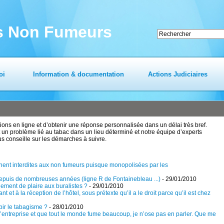
es Non Fumeurs
oi
Information & documentation
Actions Judiciaires
ns en ligne et d’obtenir une réponse personnalisée dans un délai très bref.
un problème lié au tabac dans un lieu déterminé et notre équipe d’experts
us conseille sur les démarches à suivre.
nnent interdites aux non fumeurs puisque monopolisées par les
depuis de nombreuses années (ligne R de Fontainebleau ...)
- 29/01/2010
ement de plaire aux buralistes ?
- 29/01/2010
et à la réception de l’hôtel, sous prétexte qu’il a le droit parce qu’il est chez
bir le tabagisme ?
- 28/01/2010
l’entreprise et que tout le monde fume beaucoup, je n’ose pas en parler. Que me