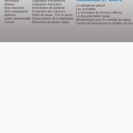
Historique
Législation européenne
Statuts
Législation française
Le tabagisme passif
Nos missions
Interdiction de publicité
Les actualités
Nos campagnes
Protection des mineurs
La chronique du Docteur Mesny
Adhérer
Débit de tabac, Prix et taxes
La documentation tabac
Lettre bimensuelle
Observatoire de la législation
Médiathèque pour le contrôle du tabac
Forum
Décisions de justice tabac
Centre de ressources et études sur le 