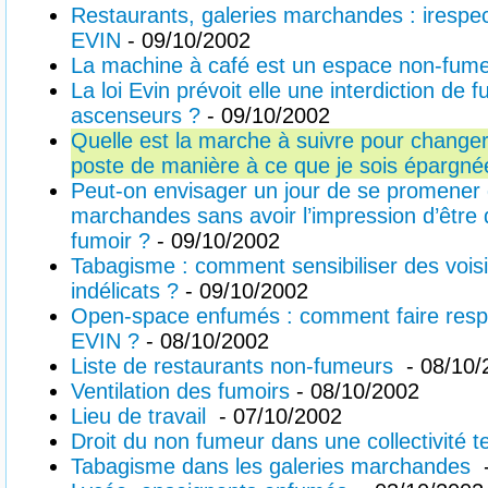
Restaurants, galeries marchandes : irespect 
EVIN
- 09/10/2002
La machine à café est un espace non-fum
La loi Evin prévoit elle une interdiction de 
ascenseurs ?
- 09/10/2002
Quelle est la marche à suivre pour changer 
poste de manière à ce que je sois épargn
Peut-on envisager un jour de se promener 
marchandes sans avoir l’impression d’être
fumoir ?
- 09/10/2002
Tabagisme : comment sensibiliser des vois
indélicats ?
- 09/10/2002
Open-space enfumés : comment faire respec
EVIN ?
- 08/10/2002
Liste de restaurants non-fumeurs
- 08/10/
Ventilation des fumoirs
- 08/10/2002
Lieu de travail
- 07/10/2002
Droit du non fumeur dans une collectivité te
Tabagisme dans les galeries marchandes
-