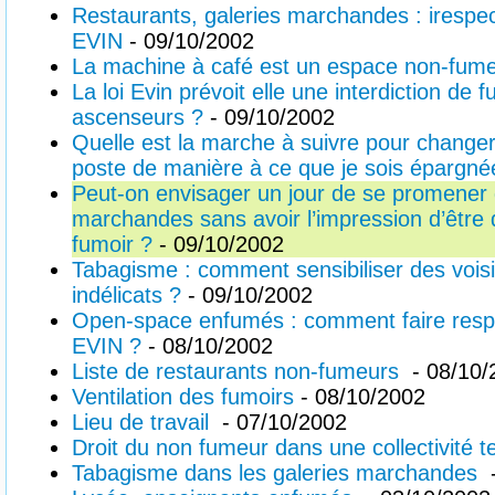
Restaurants, galeries marchandes : irespect 
EVIN
- 09/10/2002
La machine à café est un espace non-fum
La loi Evin prévoit elle une interdiction de 
ascenseurs ?
- 09/10/2002
Quelle est la marche à suivre pour changer 
poste de manière à ce que je sois épargn
Peut-on envisager un jour de se promener 
marchandes sans avoir l’impression d’être
fumoir ?
- 09/10/2002
Tabagisme : comment sensibiliser des vois
indélicats ?
- 09/10/2002
Open-space enfumés : comment faire respec
EVIN ?
- 08/10/2002
Liste de restaurants non-fumeurs
- 08/10/
Ventilation des fumoirs
- 08/10/2002
Lieu de travail
- 07/10/2002
Droit du non fumeur dans une collectivité te
Tabagisme dans les galeries marchandes
-