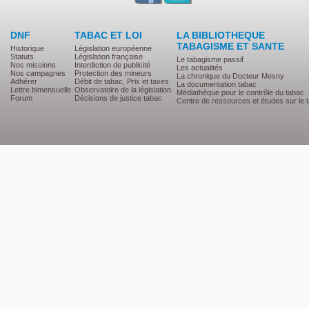
DNF
TABAC ET LOI
LA BIBLIOTHEQUE
TABAGISME ET SANTE
Historique
Législation européenne
Statuts
Législation française
Le tabagisme passif
Nos missions
Interdiction de publicité
Les actualités
Nos campagnes
Protection des mineurs
La chronique du Docteur Mesny
Adhérer
Débit de tabac, Prix et taxes
La documentation tabac
Lettre bimensuelle
Observatoire de la législation
Médiathèque pour le contrôle du tabac
Forum
Décisions de justice tabac
Centre de ressources et études sur le 