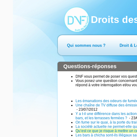
Droits d
Qui sommes nous ?
Droit & L
Questions-réponses
DNF vous permet de poser vos questio
Vous posez une question concernant 
répond à votre interrogation et/ou vo
Les émanations des odeurs de fumée g
Une chaîne de TV diffuse des émissio
- 23/07/2012
Y a t-il une différence dans les act
bars, et les terrasses fermées ?
- 23
On fume sur le quai, à la porte du trai
La société actuelle ne permet-elle q
Qu’est ce que je risque à mettre un c
Les bars à chicha sont-ils illégaux sa