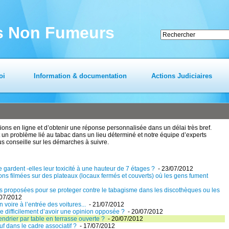
es Non Fumeurs
oi
Information & documentation
Actions Judiciaires
ns en ligne et d’obtenir une réponse personnalisée dans un délai très bref.
un problème lié au tabac dans un lieu déterminé et notre équipe d’experts
us conseille sur les démarches à suivre.
ardent -elles leur toxicité à une hauteur de 7 étages ?
- 23/07/2012
ns filmées sur des plateaux (locaux fermés et couverts) où les gens fument
ions proposées pour se proteger contre le tabagisme dans les discothèques ou les
/07/2012
n voire à l’entrée des voitures...
- 21/07/2012
ue difficilement d’avoir une opinion opposée ?
- 20/07/2012
endrier par table en terrasse ouverte ?
- 20/07/2012
uf dans le cadre associatif ?
- 17/07/2012