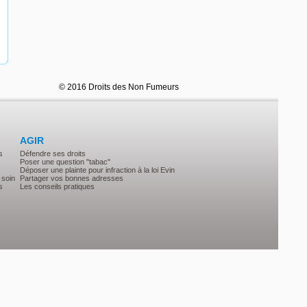
© 2016 Droits des Non Fumeurs
AGIR
s
Défendre ses droits
Poser une question "tabac"
Déposer une plainte pour infraction à la loi Evin
 soin
Partager vos bonnes adresses
s
Les conseils pratiques