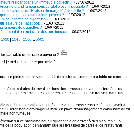
umeurs résidant dans un immeuble collectif ?
- 17/07/2012
ersonne grand fumeur sous curatelle est - il possible ?
- 16/07/2012
e de location et de livraison de narguilé à domicile ?
- 16/07/2012
ique-t-elle pas aux habitations privées ?
- 11/07/2012
-gum sous forme de cigarretes ?
- 10/07/2012
 utilisateurs de Facebook ?
- 10/07/2012
au fumeurs de cigarettes ?
- 10/07/2012
 réglementation en faveur des non fumeurs
- 06/07/2012
|
1530
|
1545
|
1560
...
5505
rier par table en terrasse ouverte ?
i si je mets un cendrier par table ?
 terrasse pleinement ouverte. Le fait de mettre un cendrier par table ne constitue
pose à ses salariés de travailler dans des terrasses couvertes et fermées, ou
ion en mettant par exemple des cendriers sur des tables qui se trouvent dans une
èle non fumeuse souhaitant profiter de votre terrasse ensoleillée sans avoir à
sine : il serait bon d’envisager la mise en place d’aménagements convenant aussi
ientèle non fumeuse.
réflexion sur ce problème,nous risquerions d’en arriver à des mesures plus
ité de la population demandant que les terrasses de cafés et de restaurants