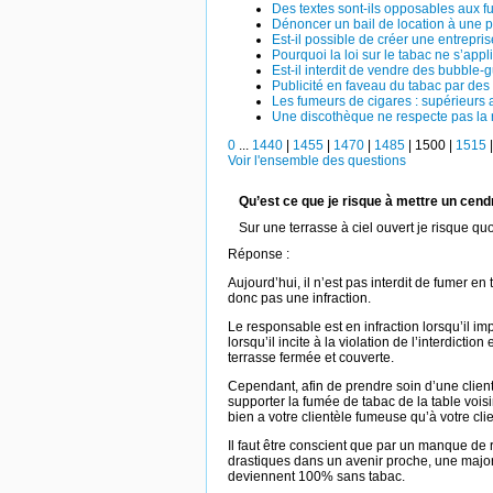
Des textes sont-ils opposables aux f
Dénoncer un bail de location à une p
Est-il possible de créer une entrepris
Pourquoi la loi sur le tabac ne s’appl
Est-il interdit de vendre des bubble
Publicité en faveau du tabac par des
Les fumeurs de cigares : supérieurs 
Une discothèque ne respecte pas la
0
...
1440
|
1455
|
1470
|
1485
|
1500
|
1515
Voir l'ensemble des questions
Qu’est ce que je risque à mettre un cend
Sur une terrasse à ciel ouvert je risque quo
Réponse :
Aujourd’hui, il n’est pas interdit de fumer en
donc pas une infraction.
Le responsable est en infraction lorsqu’il im
lorsqu’il incite à la violation de l’interdict
terrasse fermée et couverte.
Cependant, afin de prendre soin d’une client
supporter la fumée de tabac de la table voi
bien a votre clientèle fumeuse qu’à votre cl
Il faut être conscient que par un manque de 
drastiques dans un avenir proche, une major
deviennent 100% sans tabac.