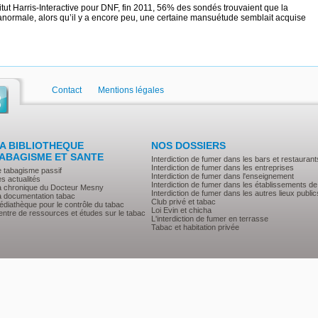
titut Harris-Interactive pour DNF, fin 2011, 56% des sondés trouvaient que la
anormale, alors qu’il y a encore peu, une certaine mansuétude semblait acquise
Contact
Mentions légales
A BIBLIOTHEQUE
NOS DOSSIERS
ABAGISME ET SANTE
Interdiction de fumer dans les bars et restaurant
Interdiction de fumer dans les entreprises
e tabagisme passif
Interdiction de fumer dans l'enseignement
s actualités
Interdiction de fumer dans les établissements de
a chronique du Docteur Mesny
Interdiction de fumer dans les autres lieux public
a documentation tabac
Club privé et tabac
diathèque pour le contrôle du tabac
Loi Evin et chicha
ntre de ressources et études sur le tabac
L'interdiction de fumer en terrasse
Tabac et habitation privée