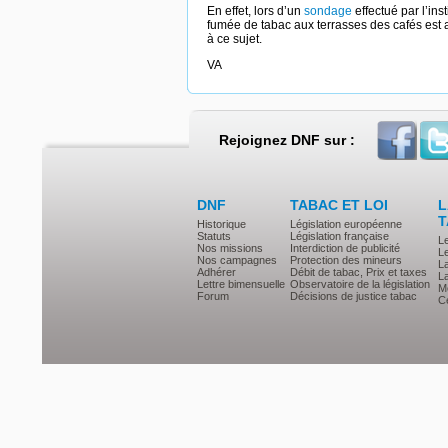
En effet, lors d’un
sondage
effectué par l’ins
fumée de tabac aux terrasses des cafés est 
à ce sujet.
VA
Rejoignez DNF sur :
DNF
TABAC ET LOI
L
T
Historique
Législation européenne
Statuts
Législation française
L
Nos missions
Interdiction de publicité
Le
Nos campagnes
Protection des mineurs
L
Adhérer
Débit de tabac, Prix et taxes
L
Lettre bimensuelle
Observatoire de la législation
Mé
Forum
Décisions de justice tabac
Ce