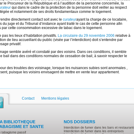
par le Procureur de la République et à l’audition de la personne concernée, la
rateur
qui dans le cadre de la protection de la personne doit veiller au respect
protégée et notamment de ses droits fondamentaux comme le logement.
 prendre directement contact soit avec le
curateur
ayant la charge de ce locataire,
du juge et du Tribunal d’instance ayant traité le cas de cette personne afin
 par cette consommation excessive de tabac dans le logement.
e pas les lieux d’habitation privatifs.
La circulaire du 29 novembre 2006
relative à
ion de lieu accueillant du public (visée par l’interdiction) doit s’entendre par
sage privatif.
inage semble avéré et constaté par des voisins. Dans ces conditions, il semble
e bail dans des conditions normales de cessation de bail, à savoir respecter le
ce pour des troubles des voisinage, lorsque les nuisances subies sont anormales ,
ésent, puisque les voisins envisagent de mettre en vente leur appartement.
Contact
Mentions légales
A BIBLIOTHEQUE
NOS DOSSIERS
ABAGISME ET SANTE
Interdiction de fumer dans les bars et restaurant
Interdiction de fumer dans les entreprises
e tabagisme passif