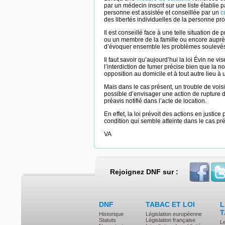
par un médecin inscrit sur une liste établie 
personne est assistée et conseillée par un
cu
des libertés individuelles de la personne 
Il est conseillé face à une telle situation de
ou un membre de la famille ou encore auprès 
d’évoquer ensemble les problèmes soulevés
Il faut savoir qu’aujourd’hui la loi Évin ne vis
l’interdiction de fumer précise bien que la not
opposition au domicile et à tout autre lieu à u
Mais dans le cas présent, un trouble de vois
possible d’envisager une action de rupture d
préavis notifié dans l’acte de location.
En effet, la loi prévoit des actions en justi
condition qui semble atteinte dans le cas pr
VA
Rejoignez DNF sur :
DNF
TABAC ET LOI
L
T
Historique
Législation européenne
Statuts
Législation française
L