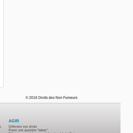
© 2016 Droits des Non Fumeurs
AGIR
s
Défendre ses droits
Poser une question "tabac"