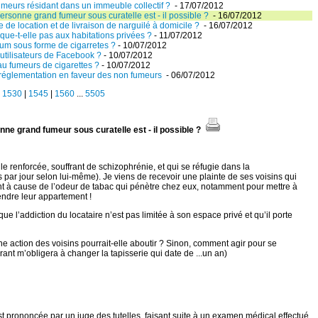
umeurs résidant dans un immeuble collectif ?
- 17/07/2012
ersonne grand fumeur sous curatelle est - il possible ?
- 16/07/2012
e de location et de livraison de narguilé à domicile ?
- 16/07/2012
ique-t-elle pas aux habitations privées ?
- 11/07/2012
-gum sous forme de cigarretes ?
- 10/07/2012
 utilisateurs de Facebook ?
- 10/07/2012
au fumeurs de cigarettes ?
- 10/07/2012
 réglementation en faveur des non fumeurs
- 06/07/2012
|
1530
|
1545
|
1560
...
5505
nne grand fumeur sous curatelle est - il possible ?
e renforcée, souffrant de schizophrénie, et qui se réfugie dans la
ar jour selon lui-même). Je viens de recevoir une plainte de ses voisins qui
nt à cause de l’odeur de tabac qui pénètre chez eux, notamment pour mettre à
endre leur appartement !
 l’addiction du locataire n’est pas limitée à son espace privé et qu’il porte
Une action des voisins pourrait-elle aboutir ? Sinon, comment agir pour se
ant m’obligera à changer la tapisserie qui date de ...un an)
t prononcée par un juge des tutelles, faisant suite à un examen médical effectué