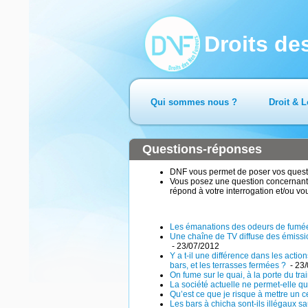
Droits d
Qui sommes nous ?
Droit & L
Questions-réponses
DNF vous permet de poser vos questio
Vous posez une question concernant 
répond à votre interrogation et/ou vo
Les émanations des odeurs de fumée g
Une chaîne de TV diffuse des émissio
- 23/07/2012
Y a t-il une différence dans les act
bars, et les terrasses fermées ?
- 23
On fume sur le quai, à la porte du trai
La société actuelle ne permet-elle q
Qu’est ce que je risque à mettre un c
Les bars à chicha sont-ils illégaux sa