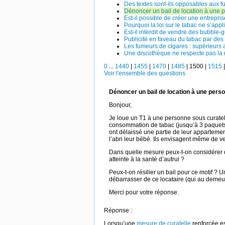
Des textes sont-ils opposables aux f
Dénoncer un bail de location à une p
Est-il possible de créer une entrepris
Pourquoi la loi sur le tabac ne s’appl
Est-il interdit de vendre des bubble
Publicité en faveau du tabac par des
Les fumeurs de cigares : supérieurs 
Une discothèque ne respecte pas la
0
...
1440
|
1455
|
1470
|
1485
|
1500
|
1515
Voir l'ensemble des questions
Dénoncer un bail de location à une perso
Bonjour,
Je loue un T1 à une personne sous curatell
consommation de tabac (jusqu’à 3 paquets p
ont délaissé une partie de leur apparteme
l’abri leur bébé. Ils envisagent même de v
Dans quelle mesure peux-t-on considérer que
atteinte à la santé d’autrui ?
Peux-t-on résilier un bail pour ce motif ? 
débarrasser de ce locataire (qui au demeur
Merci pour votre réponse.
Réponse :
Lorsqu’une
mesure de curatelle
renforcée es