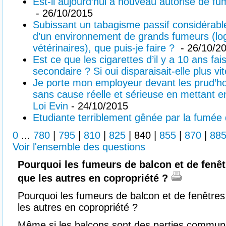
Est-il aujourd’hui à nouveau autorisé de f
- 26/10/2015
Subissant un tabagisme passif considérabl
d’un environnement de grands fumeurs (log
vétérinaires), que puis-je faire ?
- 26/10/2
Est ce que les cigarettes d’il y a 10 ans f
secondaire ? Si oui disparaisait-elle plus vi
Je porte mon employeur devant les prud’h
sans cause réelle et sérieuse en mettant e
Loi Evin
- 24/10/2015
Etudiante terriblement gênée par la fumée 
0
...
780
|
795
|
810
|
825
|
840
|
855
|
870
|
88
Voir l'ensemble des questions
Pourquoi les fumeurs de balcon et de fenêtr
que les autres en copropriété ?
Pourquoi les fumeurs de balcon et de fenêtres 
les autres en copropriété ?
Même si les balcons sont des parties commune