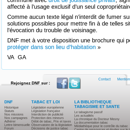
commune avec
droit de jouissance privatif
, sign
affecté à l’usage exclusif d’un seul copropriéta
Comme aucun texte légal n’interdit de fumer sur
solutions possibles pour mettre fin à de telles si
l’évocation du trouble de voisinage.
DNF met à votre disposition une brochure qui 
protéger dans son lieu d’habitation
»
VA GA
Contact
Mention
Rejoignez DNF sur :
DNF
TABAC ET LOI
LA BIBLIOTHEQUE
TABAGISME ET SANTE
Historique
Législation européenne
Statuts
Législation française
Le tabagisme passif
Nos missions
Interdiction de publicité
Les actualités
Nos campagnes
Protection des mineurs
La chronique du Docteur Mesny
Adhérer
Débit de tabac, Prix et taxes
La documentation tabac
Lettre bimensuelle
Observatoire de la législation
Médiathèque pour le contrôle du tabac
Forum
Décisions de justice tabac
Centre de ressources et études sur le 