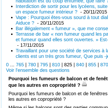
habitation est du coup enfumée, que faire
Interdiction de sortir pour les lycéens, suit
un espace fumeur intérieur ?
- 20/11/2015
Vape : Pourquoi êtes-vous sourd à tout dia
Aiduce ?
- 20/11/2015
Bar illégalement « fumeur », que me conse
Terrasse de bar « non fumeur quand les pa
et fumeur quand elles sont ouvertes. » Est
- 17/11/2015
Travaillant pour une société de services à
clients est un très gros fumeur, Que puis -j
0
...
765
|
780
|
795
|
810
|
825
|
840
|
855
|
87
Voir l'ensemble des questions
Pourquoi les fumeurs de balcon et de fenêtr
que les autres en copropriété ?
Pourquoi les fumeurs de balcon et de fenêtres 
les autres en copropriété ?
Même si les balcons sont des parties commune