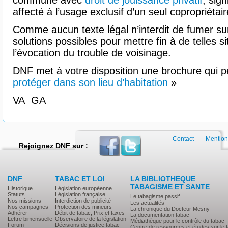
commune avec
droit de jouissance privatif
, sign
affecté à l’usage exclusif d’un seul copropriéta
Comme aucun texte légal n’interdit de fumer sur
solutions possibles pour mettre fin à de telles si
l’évocation du trouble de voisinage.
DNF met à votre disposition une brochure qui 
protéger dans son lieu d’habitation
»
VA GA
Contact
Mention
Rejoignez DNF sur :
DNF
TABAC ET LOI
LA BIBLIOTHEQUE
TABAGISME ET SANTE
Historique
Législation européenne
Statuts
Législation française
Le tabagisme passif
Nos missions
Interdiction de publicité
Les actualités
Nos campagnes
Protection des mineurs
La chronique du Docteur Mesny
Adhérer
Débit de tabac, Prix et taxes
La documentation tabac
Lettre bimensuelle
Observatoire de la législation
Médiathèque pour le contrôle du tabac
Forum
Décisions de justice tabac
Centre de ressources et études sur le 