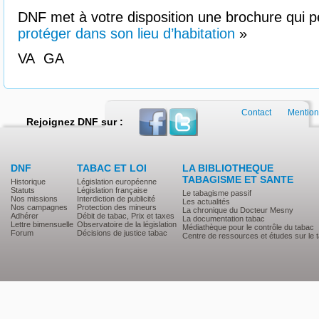
DNF met à votre disposition une brochure qui 
protéger dans son lieu d’habitation
»
VA GA
Contact
Mention
Rejoignez DNF sur :
DNF
TABAC ET LOI
LA BIBLIOTHEQUE
TABAGISME ET SANTE
Historique
Législation européenne
Statuts
Législation française
Le tabagisme passif
Nos missions
Interdiction de publicité
Les actualités
Nos campagnes
Protection des mineurs
La chronique du Docteur Mesny
Adhérer
Débit de tabac, Prix et taxes
La documentation tabac
Lettre bimensuelle
Observatoire de la législation
Médiathèque pour le contrôle du tabac
Forum
Décisions de justice tabac
Centre de ressources et études sur le 