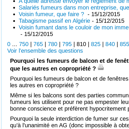
A quelle adresse envoyer le règlement de 
Salariés fumeurs dans mon entreprise, que
Voisin fumeur, que faire ?
- 15/12/2015
Tabagisme passif en Algérie
- 15/12/2015
Voisin fumant dans le couloir de mon immeu
- 15/12/2015
0
...
750
|
765
|
780
|
795
|
810
|
825
|
840
|
85
Voir l'ensemble des questions
Pourquoi les fumeurs de balcon et de fenêtr
que les autres en copropriété ?
Pourquoi les fumeurs de balcon et de fenêtres 
les autres en copropriété ?
Même si les balcons sont des parties commune
fumeurs les utilisent pour ne pas empester le
bonne conscience et préfèrent hypocritement p
Pourquoi la seule interdiction de fumer sur ces
qu’à l’unanimité en AG (donc impossible à obt