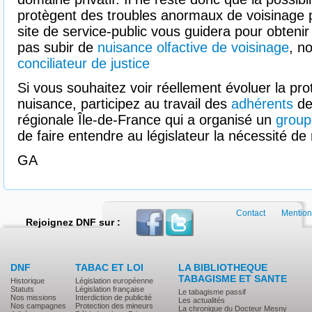
protègent des troubles anormaux de voisinage p
site de service-public vous guidera pour obtenir 
pas subir de
nuisance olfactive de voisinage
, n
conciliateur de justice
Si vous souhaitez voir réellement évoluer la pro
nuisance, participez au travail des
adhérents
de
régionale Île-de-France qui a organisé un
group
de faire entendre au législateur la nécessité de
GA
Contact
Mention
Rejoignez DNF sur :
DNF
TABAC ET LOI
LA BIBLIOTHEQUE
TABAGISME ET SANTE
Historique
Législation européenne
Statuts
Législation française
Le tabagisme passif
Nos missions
Interdiction de publicité
Les actualités
Nos campagnes
Protection des mineurs
La chronique du Docteur Mesny