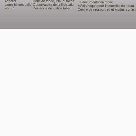
Adhérer
Débit de tabac, Prix et taxes
La documentation tabac
Lettre bimensuelle
Observatoire de la législation
Médiathèque pour le contrôle du tabac
Forum
Décisions de justice tabac
Centre de ressources et études sur le 