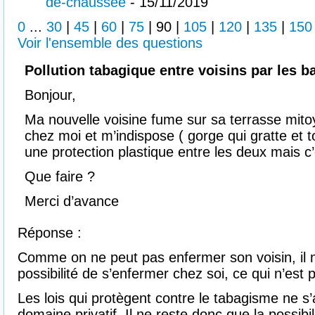
de-chaussée
- 15/11/2019
0
...
30
|
45
|
60
|
75
|
90
|
105
|
120
|
135
|
150
Voir l'ensemble des questions
Pollution tabagique entre voisins par les 
Bonjour,
Ma nouvelle voisine fume sur sa terrasse mito
chez moi et m’indispose ( gorge qui gratte et t
une protection plastique entre les deux mais c’
Que faire ?
Merci d’avance
Réponse :
Comme on ne peut pas enfermer son voisin, il n
possibilité de s’enfermer chez soi, ce qui n’est p
Les lois qui protègent contre le tabagisme ne s
domaine privatif. Il ne reste donc que la possibil