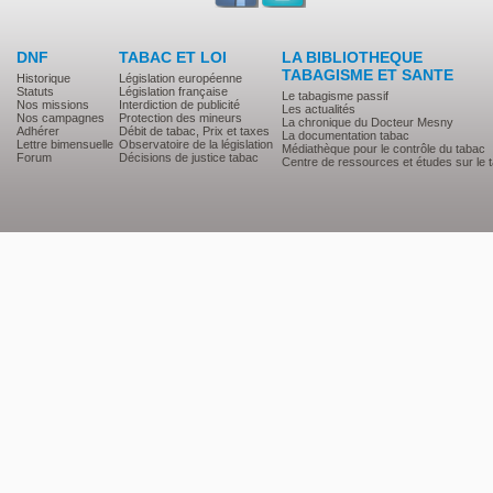
DNF
TABAC ET LOI
LA BIBLIOTHEQUE
TABAGISME ET SANTE
Historique
Législation européenne
Statuts
Législation française
Le tabagisme passif
Nos missions
Interdiction de publicité
Les actualités
Nos campagnes
Protection des mineurs
La chronique du Docteur Mesny
Adhérer
Débit de tabac, Prix et taxes
La documentation tabac
Lettre bimensuelle
Observatoire de la législation
Médiathèque pour le contrôle du tabac
Forum
Décisions de justice tabac
Centre de ressources et études sur le 