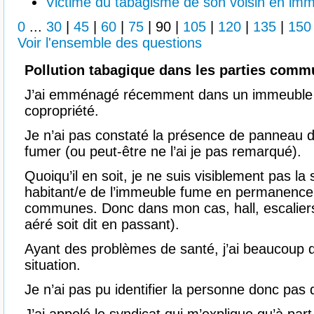
Victime du tabagisme de son voisin en im
0
...
30
|
45
|
60
|
75
|
90
|
105
|
120
|
135
|
150
Voir l'ensemble des questions
Pollution tabagique dans les parties co
J’ai emménagé récemment dans un immeuble 
copropriété.
Je n’ai pas constaté la présence de panneau d’
fumer (ou peut-être ne l’ai je pas remarqué).
Quoiqu’il en soit, je ne suis visiblement pas l
habitant/e de l’immeuble fume en permanenc
communes. Donc dans mon cas, hall, escaliers 
aéré soit dit en passant).
Ayant des problèmes de santé, j’ai beaucoup d
situation.
Je n’ai pas pu identifier la personne donc pas 