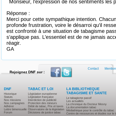
Monsieur, l’expression de nos sentiments les p
Réponse :
Merci pour cette sympathique intention. Chacun
profonde frustration, voire le désarroi qu’il ress
est confronté à une situation de tabagisme passi
s’applique pas. L’essentiel est de ne jamais acc
réagir.
GA
Contact
Mention
Rejoignez DNF sur :
DNF
TABAC ET LOI
LA BIBLIOTHEQUE
TABAGISME ET SANTE
Historique
Législation européenne
Statuts
Législation française
Le tabagisme passif
Nos missions
Interdiction de publicité
Les actualités
Nos campagnes
Protection des mineurs
La chronique du Docteur Mesny
Adhérer
Débit de tabac, Prix et taxes
La documentation tabac
Lettre bimensuelle
Observatoire de la législation
Médiathèque pour le contrôle du tabac
Forum
Décisions de justice tabac
Centre de ressources et études sur le 