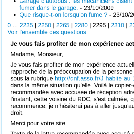
Garage d’autobus : les mécaniciens disent qu
fumer dans le garage.
- 23/10/2009
Que risque-t-on lorsqu’on fume ?
- 23/10/
0
...
2235
|
2250
|
2265
|
2280
|
2295
|
2310
|
2
Voir l'ensemble des questions
Je vous fais profiter de mon expérience ac
Madame, Monsieur,
Je vous fais profiter de mon expérience actuell
rapproche de la préoccupation de la personne 
sous la rubrique
http://dnf.asso.fr/J-habite-au-1
dans la même situation qu’elle. Voilà le copier-c
recommandée avec accusée de réception adre
l’instant, cette voisine du RDC, s’est calmée, q
recommence, je n’hésiterai pas à aller jusqu’a
droit.
Merci pour votre site.
Texte de la lettre recommandée avec accusé d