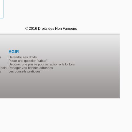
© 2016 Droits des Non Fumeurs
AGIR
s
Défendre ses droits
Poser une question "tabac"
Déposer une plainte pour infraction à la loi Evin
 soin
Partager vos bonnes adresses
s
Les conseils pratiques