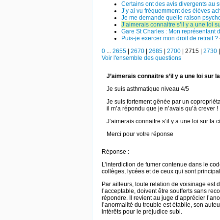
Certains ont des avis divergents au s
J’y ai vu fréquemment des élèves ach
Je me demande quelle raison psychol
J’aimerais connaitre s’il y a une loi
Gare St Charles : Mon représentant d
Puis-je exercer mon droit de retrait ?
0
...
2655
|
2670
|
2685
|
2700
|
2715
|
2730
Voir l'ensemble des questions
J’aimerais connaitre s’il y a une loi sur
Je suis asthmatique niveau 4/5
Je suis fortement gênée par un copropriétai
il m’a répondu que je n’avais qu’à crever !
J’aimerais connaitre s’il y a une loi sur l
Merci pour votre réponse
Réponse :
L’interdiction de fumer contenue dans le cod
collèges, lycées et de ceux qui sont princip
Par ailleurs, toute relation de voisinage est 
l’acceptable, doivent être soufferts sans re
répondre. Il revient au juge d’apprécier l’ano
l’anormalité du trouble est établie, son au
intérêts pour le préjudice subi.