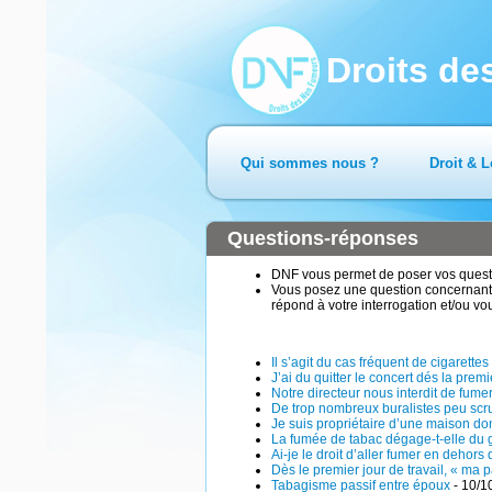
Droits d
Qui sommes nous ?
Droit & L
Questions-réponses
DNF vous permet de poser vos questio
Vous posez une question concernant 
répond à votre interrogation et/ou vo
Il s’agit du cas fréquent de cigarett
J’ai du quitter le concert dés la pre
Notre directeur nous interdit de fumer
De trop nombreux buralistes peu scr
Je suis propriétaire d’une maison don
La fumée de tabac dégage-t-elle du 
Ai-je le droit d’aller fumer en dehors
Dès le premier jour de travail, « ma
Tabagisme passif entre époux
- 10/1