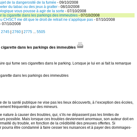
ujet de la dangerosité de la fumée
- 09/10/2008
eter du tabac ou des jeux à gratter
- 08/10/2008
ogique vous pousse à agir de la sorte
- 07/10/2008
 sur la cigarette dans les parkings des immeubles
- 07/10/2008
u CHSCT me dit que le droit de retrait ne s’applique pas
- 07/10/2008
- 07/10/2008
|
2745
|
2760
|
2775
...
5505
 la cigarette dans les parkings des immeubles
re qui fume ses cigarettes dans le parking. Lorsque je lui en ai fait la remarque
a cigarette dans les parkings des immeubles
e de la santé publique ne vise pas les lieux découverts, à l’exception des écoles,
alement fréquentés par des mineurs.
de nature à causer des troubles, qui, s’ils ne dépassent pas les limites de
cours possible. Mais lorsque ces troubles deviennent anormaux, son auteur doit en
rmalité du trouble, en fonction de la crédibilité des preuves offertes. Si
teur pourra être condamné à faire cesser les nuisances et à payer des dommages-