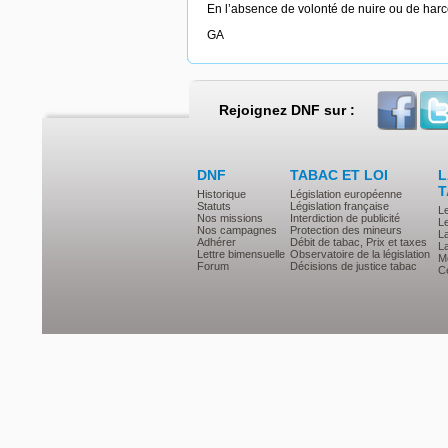
En l’absence de volonté de nuire ou de harcèl
GA
Rejoignez DNF sur :
DNF
TABAC ET LOI
L
T
Historique
Législation européenne
Statuts
Législation française
L
Nos missions
Interdiction de publicité
Le
Nos campagnes
Protection des mineurs
L
Adhérer
Débit de tabac, Prix et taxes
L
Lettre bimensuelle
Observatoire de la législation
Mé
Forum
Décisions de justice tabac
Ce