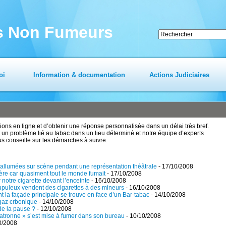
es Non Fumeurs
oi
Information & documentation
Actions Judiciaires
ns en ligne et d’obtenir une réponse personnalisée dans un délai très bref.
un problème lié au tabac dans un lieu déterminé et notre équipe d’experts
us conseille sur les démarches à suivre.
es allumées sur scène pendant une représentation théâtrale
- 17/10/2008
mière car quasiment tout le monde fumait
- 17/10/2008
 notre cigarette devant l’enceinte
- 16/10/2008
upuleux vendent des cigarettes à des mineurs
- 16/10/2008
t la façade principale se trouve en face d’un Bar-tabac
- 14/10/2008
gaz crbonique
- 14/10/2008
 de la pause ?
- 12/10/2008
 patronne » s’est mise à fumer dans son bureau
- 10/10/2008
0/2008