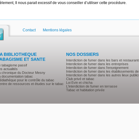
ement, Il nous parait excessif de vous conseiller d’utiliser cette procédure.
Contact
Mentions légales
A BIBLIOTHEQUE
NOS DOSSIERS
ABAGISME ET SANTE
Interdiction de fumer dans les bars et restaurant
Interdiction de fumer dans les entreprises
e tabagisme passif
Interdiction de fumer dans l'enseignement
s actualités
Interdiction de fumer dans les établissements de
a chronique du Docteur Mesny
Interdiction de fumer dans les autres lieux public
a documentation tabac
Club privé et tabac
diathèque pour le contrôle du tabac
Loi Evin et chicha
ntre de ressources et études sur le tabac
L'interdiction de fumer en terrasse
Tabac et habitation privée