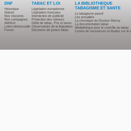
DNF
TABAC ET LOI
LA BIBLIOTHEQUE
TABAGISME ET SANTE
Historique
Législation européenne
Statuts
Législation française
Le tabagisme passif
Nos missions
Interdiction de publicité
Les actualités
Nos campagnes
Protection des mineurs
La chronique du Docteur Mesny
Adhérer
Débit de tabac, Prix et taxes
La documentation tabac
Lettre bimensuelle
Observatoire de la législation
Médiathèque pour le contrôle du tabac
Forum
Décisions de justice tabac
Centre de ressources et études sur le 