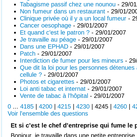
Tabagisme passif chez une nounou
- 29/01
Non fumeur dans un restaurant
- 29/01/20
Clinique privée où il y a un local fumeur
- 2
Cancer oesophage
- 29/01/2007
Et quand c’est le patron ?
- 29/01/2007
Je travaille au péage
- 29/01/2007
Dans une EPHAD
- 29/01/2007
Patch
- 29/01/2007
Interdiction de fumer pour les mineurs
- 29
Que dit la loi pour les personnes détenue
cellule ?
- 29/01/2007
Photos et cigarettes
- 29/01/2007
Loi anti tabac et internat
- 29/01/2007
Vente de tabac à l’hôpital
- 29/01/2007
0
...
4185
|
4200
|
4215
|
4230
|
4245
|
4260
|
4
Voir l'ensemble des questions
Et si c’est le chef d’entreprise qui fume le
Bonjour, je travaille dans une petite entreprise