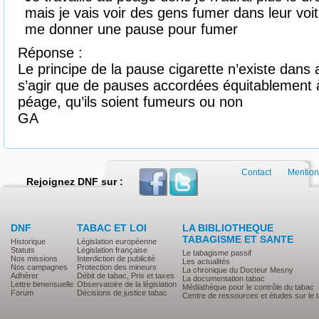
mais je vais voir des gens fumer dans leur voi
me donner une pause pour fumer
Réponse :
Le principe de la pause cigarette n’existe dans 
s’agir que de pauses accordées équitablement 
péage, qu’ils soient fumeurs ou non
GA
Contact
Mention
Rejoignez DNF sur :
DNF
TABAC ET LOI
LA BIBLIOTHEQUE
TABAGISME ET SANTE
Historique
Législation européenne
Statuts
Législation française
Le tabagisme passif
Nos missions
Interdiction de publicité
Les actualités
Nos campagnes
Protection des mineurs
La chronique du Docteur Mesny
Adhérer
Débit de tabac, Prix et taxes
La documentation tabac
Lettre bimensuelle
Observatoire de la législation
Médiathèque pour le contrôle du tabac
Forum
Décisions de justice tabac
Centre de ressources et études sur le 