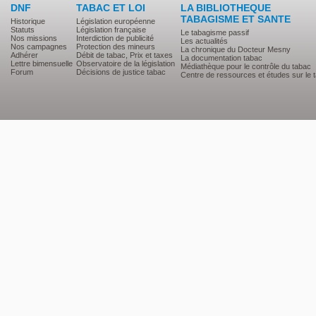
DNF
TABAC ET LOI
LA BIBLIOTHEQUE
TABAGISME ET SANTE
Historique
Législation européenne
Statuts
Législation française
Le tabagisme passif
Nos missions
Interdiction de publicité
Les actualités
Nos campagnes
Protection des mineurs
La chronique du Docteur Mesny
Adhérer
Débit de tabac, Prix et taxes
La documentation tabac
Lettre bimensuelle
Observatoire de la législation
Médiathèque pour le contrôle du tabac
Forum
Décisions de justice tabac
Centre de ressources et études sur le 