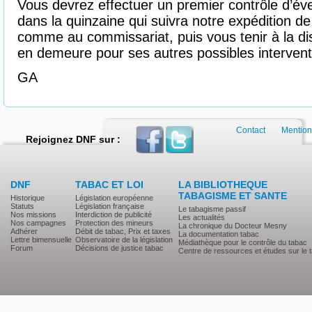
Vous devrez effectuer un premier contrôle d’év
dans la quinzaine qui suivra notre expédition de
comme au commissariat, puis vous tenir à la di
en demeure pour ses autres possibles intervent
GA
Contact
Mention
Rejoignez DNF sur :
DNF
TABAC ET LOI
LA BIBLIOTHEQUE
TABAGISME ET SANTE
Historique
Législation européenne
Statuts
Législation française
Le tabagisme passif
Nos missions
Interdiction de publicité
Les actualités
Nos campagnes
Protection des mineurs
La chronique du Docteur Mesny
Adhérer
Débit de tabac, Prix et taxes
La documentation tabac
Lettre bimensuelle
Observatoire de la législation
Médiathèque pour le contrôle du tabac
Forum
Décisions de justice tabac
Centre de ressources et études sur le 