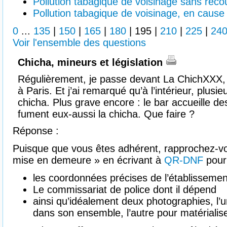
Pollution tabagique de voisinage sans reco
Pollution tabagique de voisinage, en caus
0
...
135
|
150
|
165
|
180
|
195
|
210
|
225
|
24
Voir l'ensemble des questions
Chicha, mineurs et législation
Régulièrement, je passe devant La ChichXXX,
à Paris. Et j’ai remarqué qu’à l’intérieur, plus
chicha. Plus grave encore : le bar accueille de
fument eux-aussi la chicha. Que faire ?
Réponse :
Puisque que vous êtes adhérent, rapprochez-vo
mise en demeure » en écrivant à
QR-DNF
pour 
les coordonnées précises de l’établissemen
Le commissariat de police dont il dépend
ainsi qu’idéalement deux photographies, l’u
dans son ensemble, l’autre pour matérialiser