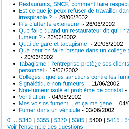
Restaurants, SNCF, comment faire respecte
Est ce que je peux refuser de travailler dans
irrespirable ?
- 28/06/2002
File d’attente exterieure
- 26/06/2002
Que faire quand un restaurateur dit qu’il 
fumeur ?
- 26/06/2002
Quai de gare et tabagisme
- 20/06/2002
Que peut on faire lorsque dans un collége
- 20/06/2002
Tabagisme : l’entreprise protège ses clien
personnel
- 19/06/2002
Collèges : quelles sanctions contre les fu
Signalétique non-fumeurs
- 11/06/2002
Non-fumeur isolé et problème de constat
- 
Ventilation
- 04/06/2002
Mes voisins fument... et ça me gène
- 04/
Fumer dans un véhicule
- 03/06/2002
0
...
5340
|
5355
|
5370
|
5385
|
5400
|
5415
|
5
Voir l'ensemble des questions