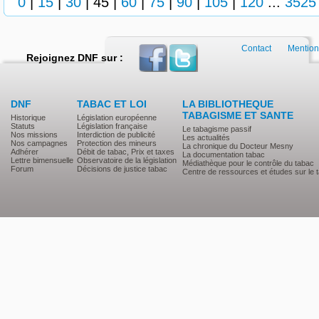
0
|
15
|
30
|
45
|
60
|
75
|
90
|
105
|
120
...
3525
Contact
Mention
Rejoignez DNF sur :
DNF
TABAC ET LOI
LA BIBLIOTHEQUE
TABAGISME ET SANTE
Historique
Législation européenne
Statuts
Législation française
Le tabagisme passif
Nos missions
Interdiction de publicité
Les actualités
Nos campagnes
Protection des mineurs
La chronique du Docteur Mesny
Adhérer
Débit de tabac, Prix et taxes
La documentation tabac
Lettre bimensuelle
Observatoire de la législation
Médiathèque pour le contrôle du tabac
Forum
Décisions de justice tabac
Centre de ressources et études sur le 