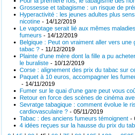
Pour la première fois, le tabagisme des h
Grossesse et tabagisme : un risque de pré
Hyperactivité : les jeunes adultes plus sens
nicotine
- 14/12/2019
Le vapotage serait lié aux mêmes maladie
fumeurs
- 14/12/2019
Belgique : Peut on vraiment aller vers une
tabac ?
- 11/12/2019
Plainte d’une mère dont la fille a pu achet
le buraliste
- 10/12/2019
Corse : alignement des prix du tabac sur c
Paquet à 10 euros, accompagner les fumeur
- 14/11/2019
Fumer sur le quai d’une gare peut vous co
Retour en force des scènes de cinéma av
Sevratge tabagique : comment évolue le ri
cardiovasculaire ?
- 05/11/2019
Tabac : des anciens fumeurs témoignent
- 
4 idées reçues sur la hausse du prix du ta