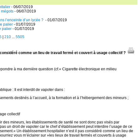
italier
- 06/07/2019
s mégots
- 06/07/2019
ans l’enceinte d’un lycée ?
- 01/07/2019
e palier
- 01/07/2019
 palier
- 01/07/2019
5
|
210
...
5505
s considéré comme un lieu de travail fermé et couvert à usage collectif ?
répondre à ma dernière question (cf.« Cigarette électronique en milieu
que : Il est interdit de vapoter dans :
sements destinés à l’accueil, à la formation et à l’hébergement des mineurs ;
age collectif
lir des mineurs, les établissements de santé ne sont donc pas visés par
 pas un droit de vapoter car le chef d’établissement peut interdire l’usage de ce
lissement.« Un établissement hospitalier n’est il pas considéré comme un lieu de
 pourriez vous m’éclairer sur »les lieux de travail fermés et couverts à usage