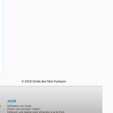
© 2016 Droits des Non Fumeurs
AGIR
s
Défendre ses droits
Poser une question "tabac"
Déposer une plainte pour infraction à la loi Evin