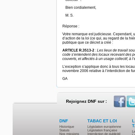
Bien cordialement,
M. S.
Réponse :
Votre remarque est judicieuse. Cependant, 
d’action de la loi (ce qui, au regard de la hi
publique que ce décret a créé :
ARTICLE R.3513-2
:
Les lieux de travail sou
code s’entendent des locaux recevant des pos
couverts, et affectés à un usage collectif, à 
L’exception s’applique donc à tous les locau
novembre 2006 relative à l’interdiction de fu
GA
Rejoignez DNF sur :
DNF
TABAC ET LOI
L
T
Historique
Législation européenne
Statuts
Législation française
L
Nos missions
Interdiction de publicité