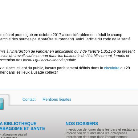
un décret promulgué en octobre 2017 a considérablement réduit le champ
érarchie des normes peut paraître surprenant). Voici l’article du code de la santé
mis à l’interdiction de vapoter en application du 3 de l’article L.3513-6 du présent
tes de travail situés ou non dans les bâtiments de l’établissement, fermés et
l’exception des locaux qui accueillent du public
x qui accueillent du public, locaux parfaitement définis dans la
circulaire
du 29
mer dans les lieux à usage collectif
Contact
Mentions légales
A BIBLIOTHEQUE
NOS DOSSIERS
ABAGISME ET SANTE
Interdiction de fumer dans les bars et restaurant
Interdiction de fumer dans les entreprises
e tabagisme passif
Interdiction de fumer dans l'enseignement