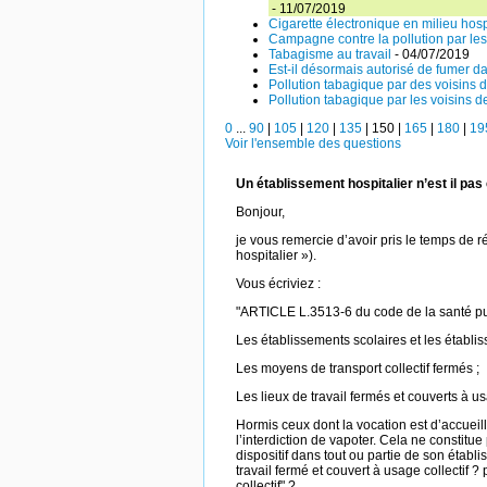
- 11/07/2019
Cigarette électronique en milieu hosp
Campagne contre la pollution par le
Tabagisme au travail
- 04/07/2019
Est-il désormais autorisé de fumer d
Pollution tabagique par des voisins d
Pollution tabagique par les voisins de
0
...
90
|
105
|
120
|
135
|
150
|
165
|
180
|
19
Voir l'ensemble des questions
Un établissement hospitalier n’est il pa
Bonjour,
je vous remercie d’avoir pris le temps de 
hospitalier »).
Vous écriviez :
"ARTICLE L.3513-6 du code de la santé publi
Les établissements scolaires et les établis
Les moyens de transport collectif fermés ;
Les lieux de travail fermés et couverts à us
Hormis ceux dont la vocation est d’accueil
l’interdiction de vapoter. Cela ne constitue
dispositif dans tout ou partie de son étab
travail fermé et couvert à usage collectif ?
collectif" ?