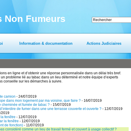
es Non Fumeurs
oi
Information & documentation
Actions Judiciaires
ns en ligne et d’obtenir une réponse personnalisée dans un délai très bref.
un problème lié au tabac dans un lieu déterminé et notre équipe d’experts
us conseille sur les démarches à suivre.
 de camion
- 24/07/2019
ope dans mon logement par ma voisine, que faire ?
- 16/07/2019
e cheminée et fumée de tabac ?
- 15/07/2019
e d’interdire de fumer dans une une terrasse couverte et ouverte ?
- 12/07/2019
7/2019
la fenêtre
- 12/07/2019
r la fenêtre
- 12/07/2019
nt de fonction)
- 11/07/2019
 pas considéré comme un lieu de travail fermé et couvert à usage collectif ?