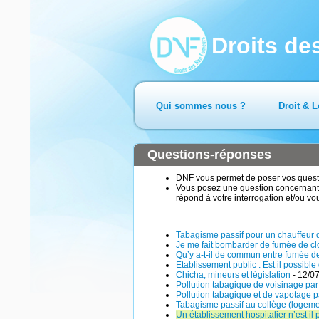
Droits d
Qui sommes nous ?
Droit & L
Questions-réponses
DNF vous permet de poser vos questio
Vous posez une question concernant 
répond à votre interrogation et/ou vo
Tabagisme passif pour un chauffeur
Je me fait bombarder de fumée de cl
Qu’y a-t-il de commun entre fumée d
Etablissement public : Est il possibl
Chicha, mineurs et législation
- 12/0
Pollution tabagique de voisinage par 
Pollution tabagique et de vapotage pa
Tabagisme passif au collège (logeme
Un établissement hospitalier n’est il