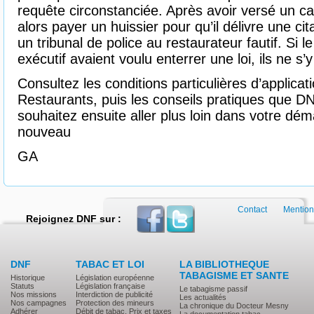
requête circonstanciée. Après avoir versé un c
alors payer un huissier pour qu’il délivre une ci
un tribunal de police au restaurateur fautif. Si le
exécutif avaient voulu enterrer une loi, ils ne s
Consultez les conditions particulières d’applicati
Restaurants, puis les conseils pratiques que D
souhaitez ensuite aller plus loin dans votre dé
nouveau
GA
Contact
Mention
Rejoignez DNF sur :
DNF
TABAC ET LOI
LA BIBLIOTHEQUE
TABAGISME ET SANTE
Historique
Législation européenne
Statuts
Législation française
Le tabagisme passif
Nos missions
Interdiction de publicité
Les actualités
Nos campagnes
Protection des mineurs
La chronique du Docteur Mesny
Adhérer
Débit de tabac, Prix et taxes