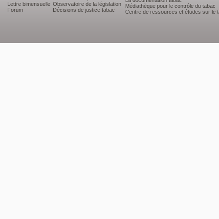
La documentation tabac
Lettre bimensuelle
Observatoire de la législation
Médiathèque pour le contrôle du tabac
Forum
Décisions de justice tabac
Centre de ressources et études sur le 