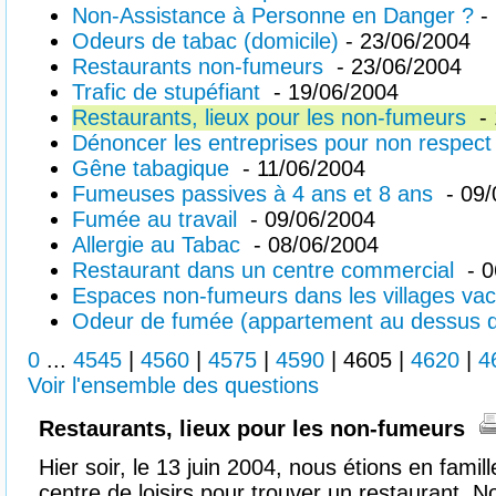
Non-Assistance à Personne en Danger ?
- 
Odeurs de tabac (domicile)
- 23/06/2004
Restaurants non-fumeurs
- 23/06/2004
Trafic de stupéfiant
- 19/06/2004
Restaurants, lieux pour les non-fumeurs
- 
Dénoncer les entreprises pour non respect 
Gêne tabagique
- 11/06/2004
Fumeuses passives à 4 ans et 8 ans
- 09/
Fumée au travail
- 09/06/2004
Allergie au Tabac
- 08/06/2004
Restaurant dans un centre commercial
- 0
Espaces non-fumeurs dans les villages v
Odeur de fumée (appartement au dessus 
0
...
4545
|
4560
|
4575
|
4590
|
4605
|
4620
|
4
Voir l'ensemble des questions
Restaurants, lieux pour les non-fumeurs
Hier soir, le 13 juin 2004, nous étions en fam
centre de loisirs pour trouver un restaurant.