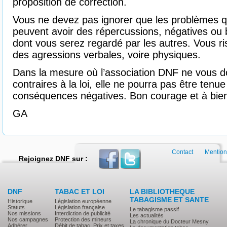
proposition de correction.
Vous ne devez pas ignorer que les problèmes q
peuvent avoir des répercussions, négatives ou b
dont vous serez regardé par les autres. Vous r
des agressions verbales, voire physiques.
Dans la mesure où l’association DNF ne vous d
contraires à la loi, elle ne pourra pas être tenu
conséquences négatives. Bon courage et à bie
GA
Contact
Mention
Rejoignez DNF sur :
DNF
TABAC ET LOI
LA BIBLIOTHEQUE
TABAGISME ET SANTE
Historique
Législation européenne
Statuts
Législation française
Le tabagisme passif
Nos missions
Interdiction de publicité
Les actualités
Nos campagnes
Protection des mineurs
La chronique du Docteur Mesny
Adhérer
Débit de tabac, Prix et taxes