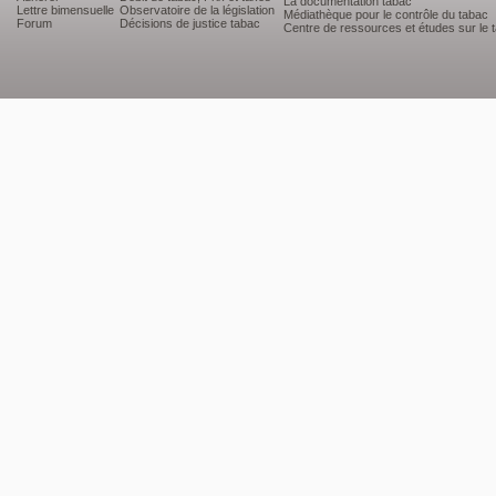
La documentation tabac
Lettre bimensuelle
Observatoire de la législation
Médiathèque pour le contrôle du tabac
Forum
Décisions de justice tabac
Centre de ressources et études sur le 