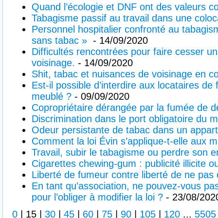
Quand l’écologie et DNF ont des valeurs
Tabagisme passif au travail dans une colo
Personnel hospitalier confronté au tabagis
sans tabac »
- 14/09/2020
Difficultés rencontrées pour faire cesser u
voisinage.
- 14/09/2020
Shit, tabac et nuisances de voisinage en c
Est-il possible d’interdire aux locataires 
meublé ?
- 09/09/2020
Copropriétaire dérangée par la fumée de d
Discrimination dans le port obligatoire du 
Odeur persistante de tabac dans un appar
Comment la loi Évin s’applique-t-elle aux m
Travail, subir le tabagisme ou perdre son 
Cigarettes chewing-gum : publicité illicite 
Liberté de fumeur contre liberté de ne pas
En tant qu’association, ne pouvez-vous pas 
pour l’obliger à modifier la loi ?
- 23/08/202
0
|
15
|
30
|
45
|
60
|
75
|
90
|
105
|
120
...
5505