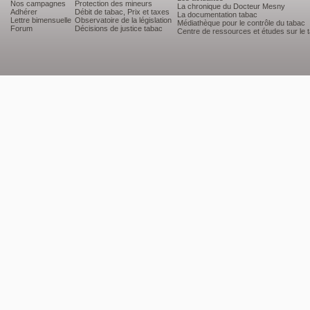
Nos campagnes
Protection des mineurs
La chronique du Docteur Mesny
Adhérer
Débit de tabac, Prix et taxes
La documentation tabac
Lettre bimensuelle
Observatoire de la législation
Médiathèque pour le contrôle du tabac
Forum
Décisions de justice tabac
Centre de ressources et études sur le 