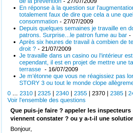
de la prévention
- 27/07/2009
En réponse à la question sur l’augmentation
totalement faux de dire que cela a une que
consommation
- 27/07/2009
Depuis quelques semaines je travaille en d
patrons. Surprise...le patron fume au bar
- 
Après six heures de travail à combien de
droit ?
- 21/07/2009
Je travaille dans un casino ou l’intérieur e
cependant, il est en projet de mettre une ta
terrasse
- 16/07/2009
Je m’étonne que vous ne réagissiez pas l
STORY 3 ou tout le monde clope allègrem
0
...
2310
|
2325
|
2340
|
2355
|
2370
|
2385
|
2
Voir l'ensemble des questions
Que puis-je faire ? appeler les inspecteurs 
viennent constater ? ou y a-t-il une solutio
Bonjour,