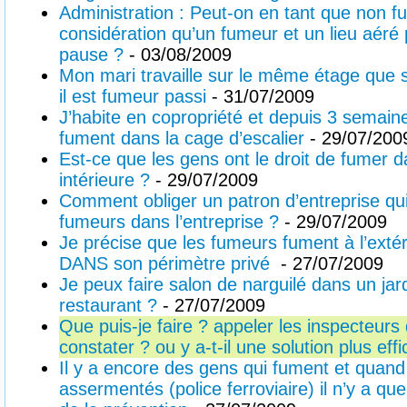
Administration : Peut-on en tant que non 
considération qu’un fumeur et un lieu aéré
pause ?
- 03/08/2009
Mon mari travaille sur le même étage que s
il est fumeur passi
- 31/07/2009
J’habite en copropriété et depuis 3 semaine
fument dans la cage d’escalier
- 29/07/200
Est-ce que les gens ont le droit de fumer 
intérieure ?
- 29/07/2009
Comment obliger un patron d’entreprise qui
fumeurs dans l’entreprise ?
- 29/07/2009
Je précise que les fumeurs fument à l’exté
DANS son périmètre privé
- 27/07/2009
Je peux faire salon de narguilé dans un jar
restaurant ?
- 27/07/2009
Que puis-je faire ? appeler les inspecteurs 
constater ? ou y a-t-il une solution plus eff
Il y a encore des gens qui fument et quand 
assermentés (police ferroviaire) il n’y a que