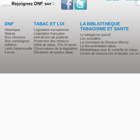
Rejoignez DNF sur :
DNF
TABAC ET LOI
LA BIBLIOTHEQUE
TABAGISME ET SANTE
Historique
Législation européenne
Statuts
Législation française
Le tabagisme passif
Nos missions
Interdiction de publicité
Les actualités
Nos campagnes
Protection des mineurs
La chronique du Docteur Mesny
Adhérer
Débit de tabac, Prix et taxes
La documentation tabac
Lettre bimensuelle
Observatoire de la législation
Médiathèque pour le contrôle du tabac
Forum
Décisions de justice tabac
Centre de ressources et études sur le 