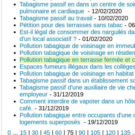
Tabagisme passif en dans un centre de soi
pulmonaire et cardiaque
- 12/02/2020
Tabagisme passif au travail
- 10/02/2020
Pétition pour des terrasses sans tabac
- 06
Est-il légal de consommer des narguilés dans
d’un local associatif ?
- 01/02/2020
Pollution tabagique de voisinage en immeu
Pollution tabagique de voisinage en résid
Pollution tabagique en terrasse fermée et 
Espaces fumeurs illégaux dans les collèges
Pollution tabagique de voisinage en habitat 
Tabagisme passif dans un établissement sc
Tabagisme passif d’une auxiliaire de vie che
employeur
- 31/12/2019
Comment interdire de vapoter dans un hôte
café.
- 31/12/2019
Pollution tabagique entre occupants d’une 
logements superposés
- 19/12/2019
0
...
15
|
30
|
45
|
60
|
75
|
90
|
105
|
120
|
135
.