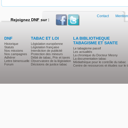
Contact
Mention
Rejoignez DNF sur :
DNF
TABAC ET LOI
LA BIBLIOTHEQUE
TABAGISME ET SANTE
Historique
Législation européenne
Statuts
Législation française
Le tabagisme passif
Nos missions
Interdiction de publicité
Les actualités
Nos campagnes
Protection des mineurs
La chronique du Docteur Mesny
Adhérer
Débit de tabac, Prix et taxes
La documentation tabac
Lettre bimensuelle
Observatoire de la législation
Médiathèque pour le contrôle du tabac
Forum
Décisions de justice tabac
Centre de ressources et études sur le 