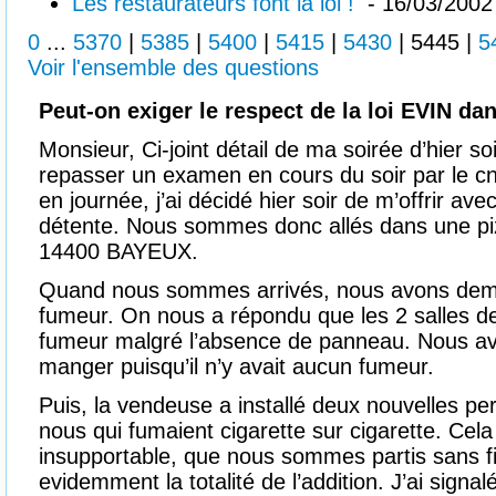
Les restaurateurs font la loi !
- 16/03/2002
0
...
5370
|
5385
|
5400
|
5415
|
5430
|
5445
|
5
Voir l'ensemble des questions
Peut-on exiger le respect de la loi EVIN da
Monsieur, Ci-joint détail de ma soirée d’hier soi
repasser un examen en cours du soir par le c
en journée, j’ai décidé hier soir de m’offrir 
détente. Nous sommes donc allés dans une piz
14400 BAYEUX.
Quand nous sommes arrivés, nous avons dem
fumeur. On nous a répondu que les 2 salles de
fumeur malgré l’absence de panneau. Nous 
manger puisqu’il n’y avait aucun fumeur.
Puis, la vendeuse a installé deux nouvelles pe
nous qui fumaient cigarette sur cigarette. Cela
insupportable, que nous sommes partis sans fin
evidemment la totalité de l’addition. J’ai signa