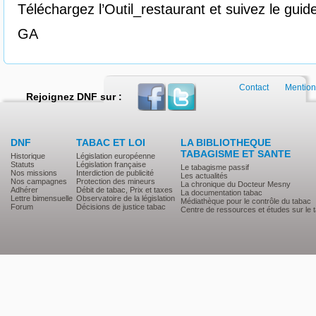
Téléchargez l’Outil_restaurant et suivez le guid
GA
Contact
Mention
Rejoignez DNF sur :
DNF
TABAC ET LOI
LA BIBLIOTHEQUE
TABAGISME ET SANTE
Historique
Législation européenne
Statuts
Législation française
Le tabagisme passif
Nos missions
Interdiction de publicité
Les actualités
Nos campagnes
Protection des mineurs
La chronique du Docteur Mesny
Adhérer
Débit de tabac, Prix et taxes
La documentation tabac
Lettre bimensuelle
Observatoire de la législation
Médiathèque pour le contrôle du tabac
Forum
Décisions de justice tabac
Centre de ressources et études sur le 