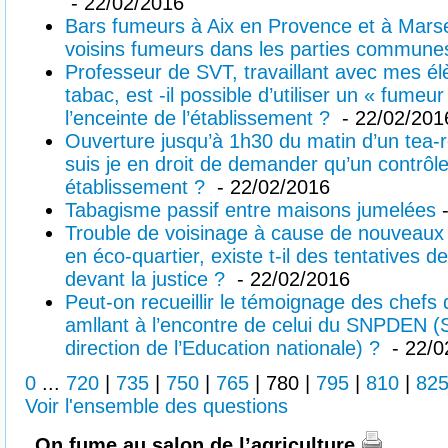
- 22/02/2016
Bars fumeurs à Aix en Provence et à Marseil
voisins fumeurs dans les parties commune
Professeur de SVT, travaillant avec mes él
tabac, est -il possible d’utiliser un « fumeur
l’enceinte de l’établissement ?
- 22/02/201
Ouverture jusqu’à 1h30 du matin d’un tea
suis je en droit de demander qu’un contrôle 
établissement ?
- 22/02/2016
Tabagisme passif entre maisons jumelées
-
Trouble de voisinage à cause de nouveaux 
en éco-quartier, existe t-il des tentatives d
devant la justice ?
- 22/02/2016
Peut-on recueillir le témoignage des chefs
amllant à l’encontre de celui du SNPDEN (
direction de l’Education nationale) ?
- 22/0
0
...
720
|
735
|
750
|
765
|
780
|
795
|
810
|
82
Voir l'ensemble des questions
On fume au salon de l’agriculture