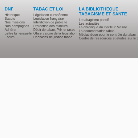
DNF
TABAC ET LOI
LA BIBLIOTHEQUE
TABAGISME ET SANTE
Historique
Législation européenne
Statuts
Législation française
Le tabagisme passif
Nos missions
Interdiction de publicité
Les actualités
Nos campagnes
Protection des mineurs
La chronique du Docteur Mesny
Adhérer
Débit de tabac, Prix et taxes
La documentation tabac
Lettre bimensuelle
Observatoire de la législation
Médiathèque pour le contrôle du tabac
Forum
Décisions de justice tabac
Centre de ressources et études sur le 