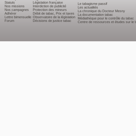
Statuts
Législation française
Le tabagisme passif
Nos missions
Interdiction de publicité
Les actualités
Nos campagnes
Protection des mineurs
La chronique du Docteur Mesny
Adhérer
Débit de tabac, Prix et taxes
La documentation tabac
Lettre bimensuelle
Observatoire de la législation
Médiathèque pour le contrôle du tabac
Forum
Décisions de justice tabac
Centre de ressources et études sur le 