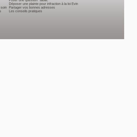
Poser une question "tabac"
Déposer une plainte pour infraction à la loi Evin
 soin
Partager vos bonnes adresses
s
Les conseils pratiques