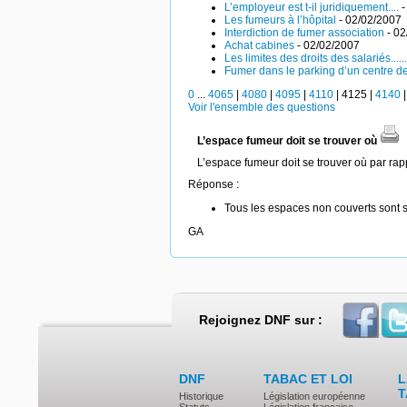
L’employeur est t-il juridiquement....
-
Les fumeurs à l’hôpital
- 02/02/2007
Interdiction de fumer association
- 02
Achat cabines
- 02/02/2007
Les limites des droits des salariés......
Fumer dans le parking d’un centre d
0
...
4065
|
4080
|
4095
|
4110
|
4125
|
4140
Voir l'ensemble des questions
L’espace fumeur doit se trouver où
L’espace fumeur doit se trouver où par rapp
Réponse :
Tous les espaces non couverts sont s
GA
Rejoignez DNF sur :
DNF
TABAC ET LOI
L
T
Historique
Législation européenne