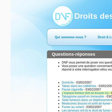
Droits d
Qui sommes nous ?
Droit & L
Questions-réponses
DNF vous permet de poser vos questio
Vous posez une question concernant 
répond à votre interrogation et/ou vo
Domicile
- 03/02/2007
Tabac dans les cafétérias
- 03/02/20
Pause cigarette
- 03/02/2007
L’espace fumeur doit se trouver où
- 
Tabagisme passif en immeuble
- 03/
Salle fumeurs dans un établissement
Medecines douces et arrêt de fumer
-
Fumer au volant
- 03/02/2007
Les serveurs ont ils le droit de fumer