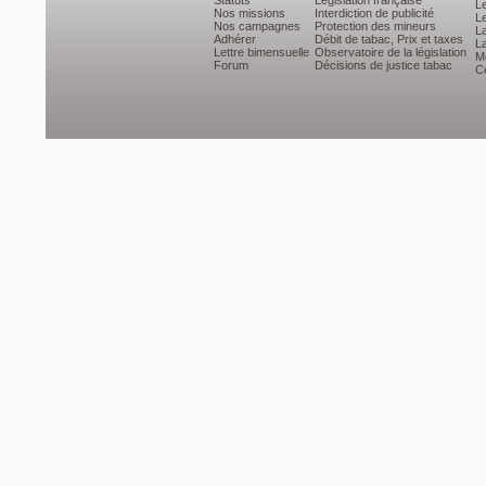
Statuts
Législation française
L
Nos missions
Interdiction de publicité
Le
Nos campagnes
Protection des mineurs
L
Adhérer
Débit de tabac, Prix et taxes
L
Lettre bimensuelle
Observatoire de la législation
Mé
Forum
Décisions de justice tabac
Ce