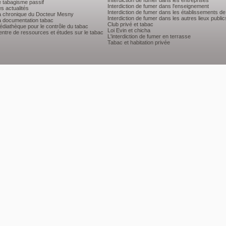
Interdiction de fumer dans les entreprises
e tabagisme passif
Interdiction de fumer dans l'enseignement
s actualités
Interdiction de fumer dans les établissements de
a chronique du Docteur Mesny
Interdiction de fumer dans les autres lieux public
a documentation tabac
Club privé et tabac
diathèque pour le contrôle du tabac
Loi Evin et chicha
ntre de ressources et études sur le tabac
L'interdiction de fumer en terrasse
Tabac et habitation privée