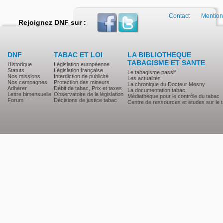
Contact
Mention
Rejoignez DNF sur :
DNF
TABAC ET LOI
LA BIBLIOTHEQUE
TABAGISME ET SANTE
Historique
Législation européenne
Statuts
Législation française
Le tabagisme passif
Nos missions
Interdiction de publicité
Les actualités
Nos campagnes
Protection des mineurs
La chronique du Docteur Mesny
Adhérer
Débit de tabac, Prix et taxes
La documentation tabac
Lettre bimensuelle
Observatoire de la législation
Médiathèque pour le contrôle du tabac
Forum
Décisions de justice tabac
Centre de ressources et études sur le 