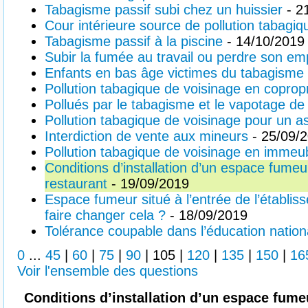
Tabagisme passif subi chez un huissier
- 2
Cour intérieure source de pollution tabagi
Tabagisme passif à la piscine
- 14/10/2019
Subir la fumée au travail ou perdre son em
Enfants en bas âge victimes du tabagisme 
Pollution tabagique de voisinage en coprop
Pollués par le tabagisme et le vapotage de 
Pollution tabagique de voisinage pour un 
Interdiction de vente aux mineurs
- 25/09/
Pollution tabagique de voisinage en immeu
Conditions d’installation d’un espace fume
restaurant
- 19/09/2019
Espace fumeur situé à l’entrée de l’établis
faire changer cela ?
- 18/09/2019
Tolérance coupable dans l’éducation nation
0
...
45
|
60
|
75
|
90
|
105
|
120
|
135
|
150
|
16
Voir l'ensemble des questions
Conditions d’installation d’un espace fum